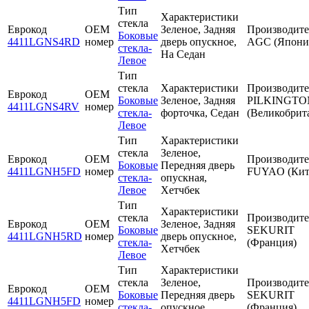
Тип
Характеристики
стекла
Еврокод
OEM
Зеленое, Задняя
Производите
Боковые
4411LGNS4RD
номер
дверь опускное,
AGC (Япони
стекла-
На Седан
Левое
Тип
стекла
Характеристики
Производите
Еврокод
OEM
Боковые
Зеленое, Задняя
PILKINGTO
4411LGNS4RV
номер
стекла-
форточка, Седан
(Великобрит
Левое
Тип
Характеристики
стекла
Зеленое,
Еврокод
OEM
Производите
Боковые
Передняя дверь
4411LGNH5FD
номер
FUYAO (Кит
стекла-
опускная,
Левое
Хетчбек
Тип
Характеристики
стекла
Производите
Еврокод
OEM
Зеленое, Задняя
Боковые
SEKURIT
4411LGNH5RD
номер
дверь опускное,
стекла-
(Франция)
Хетчбек
Левое
Тип
Характеристики
стекла
Зеленое,
Производите
Еврокод
OEM
Боковые
Передняя дверь
SEKURIT
4411LGNH5FD
номер
стекла-
опускное,
(Франция)