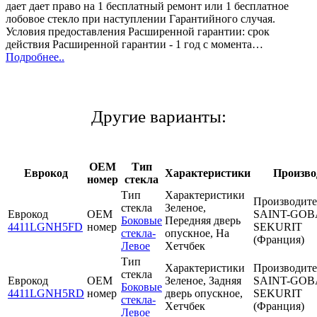
дает дает право на 1 бесплатный ремонт или 1 бесплатное
лобовое стекло при наступлении Гарантийного случая.
Условия предоставления Расширенной гарантии: срок
действия Расширенной гарантии - 1 год с момента…
Подробнее..
Другие варианты:
OEM
Тип
Еврокод
Характеристики
Произво
номер
стекла
Тип
Характеристики
Производите
стекла
Зеленое,
Еврокод
OEM
SAINT-GOB
Боковые
Передняя дверь
4411LGNH5FD
номер
SEKURIT
стекла-
опускное, На
(Франция)
Левое
Хетчбек
Тип
Характеристики
Производите
стекла
Еврокод
OEM
Зеленое, Задняя
SAINT-GOB
Боковые
4411LGNH5RD
номер
дверь опускное,
SEKURIT
стекла-
Хетчбек
(Франция)
Левое