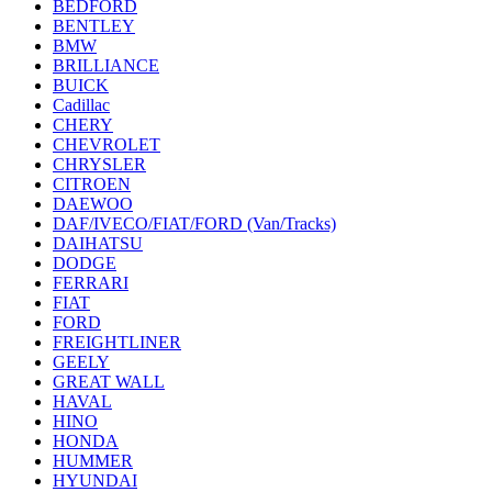
BEDFORD
BENTLEY
BMW
BRILLIANCE
BUICK
Cadillac
CHERY
CHEVROLET
CHRYSLER
CITROEN
DAEWOO
DAF/IVECO/FIAT/FORD (Van/Tracks)
DAIHATSU
DODGE
FERRARI
FIAT
FORD
FREIGHTLINER
GEELY
GREAT WALL
HAVAL
HINO
HONDA
HUMMER
HYUNDAI