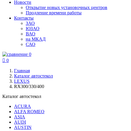
Новости
Открытие новых установочных центров
Продление времени работы
Контакты
ЗАО
ЮЗАО
ВАО
на МКАД
САО
0

0
Главная
Каталог автостекол
LEXUS
RX300/330/400
Каталог автостекол
ACURA
ALFA ROMEO
ASIA
AUDI
AUSTIN