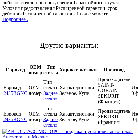
лобовое стекло при наступлении Гарантийного случая.
Условия предоставления Расширенной гарантии: срок
действия Расширенной гарантии - 1 год с момента…
Подробнее..
Другие варианты:
OEM
Тип
Еврокод
Характеристики
Производ
номер
стекла
Производитель
Тип
SAINT-
Еврокод
OEM
стекла
Характеристики
Из
GOBAIN
2435BGNC
номер
Заднее
Зеленое, Купе
0 
SEKURIT
стекло
(Франция)
Тип
Производитель
Еврокод
OEM
стекла
Характеристики
Из
SEKURIT
2435BGNC
номер
Заднее
Зеленое, Купе
0 
(Франция)
стекло
Автостекла в Москве