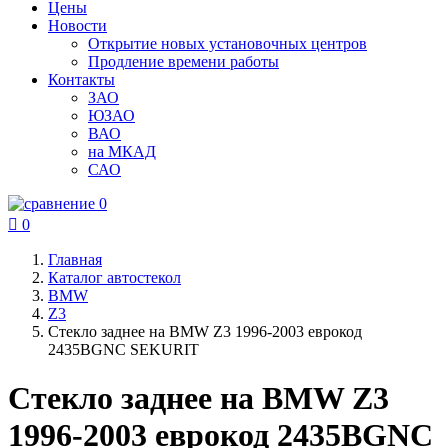
Цены
Новости
Открытие новых установочных центров
Продление времени работы
Контакты
ЗАО
ЮЗАО
ВАО
на МКАД
САО
0

0
Главная
Каталог автостекол
BMW
Z3
Стекло заднее на BMW Z3 1996-2003 еврокод
2435BGNC SEKURIT
Стекло заднее на BMW Z3
1996-2003 еврокод 2435BGNC