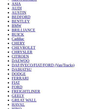
ASIA
AUDI
AUSTIN
BEDFORD
BENTLEY
BMW
BRILLIANCE
BUICK
Cadillac
CHERY
CHEVROLET
CHRYSLER
CITROEN
DAEWOO
DAF/IVECO/FIAT/FORD (Van/Tracks)
DAIHATSU
DODGE
FERRARI
FIAT
FORD
FREIGHTLINER
GEELY
GREAT WALL
HAVAL
HINO