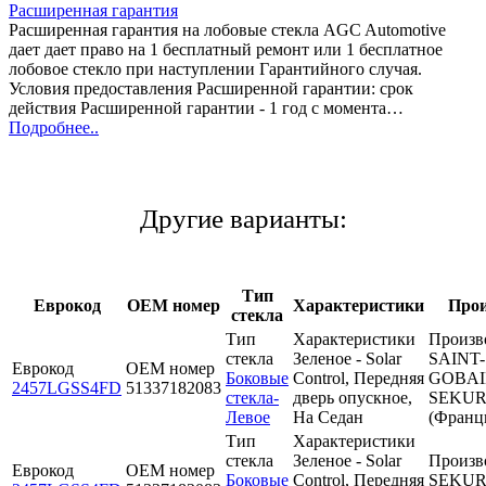
Расширенная гарантия
Расширенная гарантия на лобовые стекла AGC Automotive
дает дает право на 1 бесплатный ремонт или 1 бесплатное
лобовое стекло при наступлении Гарантийного случая.
Условия предоставления Расширенной гарантии: срок
действия Расширенной гарантии - 1 год с момента…
Подробнее..
Другие варианты:
Тип
Еврокод
OEM номер
Характеристики
Прои
стекла
Тип
Характеристики
Произв
стекла
Зеленое - Solar
SAINT-
Еврокод
OEM номер
Боковые
Control, Передняя
GOBA
2457LGSS4FD
51337182083
стекла-
дверь опускное,
SEKUR
Левое
На Седан
(Франц
Тип
Характеристики
стекла
Зеленое - Solar
Произв
Еврокод
OEM номер
Боковые
Control, Передняя
SEKUR