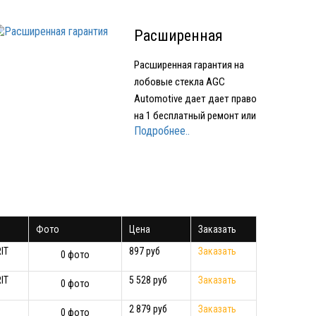
Расширенная
гарантия
Расширенная гарантия на
лобовые стекла AGC
Automotive дает дает право
на 1 бесплатный ремонт или
Подробнее..
1 бесплатное лобовое
стекло при наступлении
Гарантийного случая.
Условия предоставления
Расширенной гарантии:
срок действия
Фото
Цена
Заказать
Расширенной гарантии - 1
год с момента…
IT
897 руб
Заказать
0 фото
IT
5 528 руб
Заказать
0 фото
2 879 руб
Заказать
0 фото