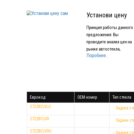
Установи цену
сам
Принцип работы данного
предложения: Вы
проводите анализ цен на
рынке автостекла,
Поробнее..
подбираете устраивающе
вас по качеству и цене
стекло Звоните в нашу
компанию и называете гд
и за какую минимальную
цену нашли стекло Мы
Еврокод
OEM номер
Тип стекла
предоставляем вам стек
того же производителя…
2722BCLVLU
Заднее ст
2722BCLVR
Заднее ст
2722BCLVRU
Заднее ст