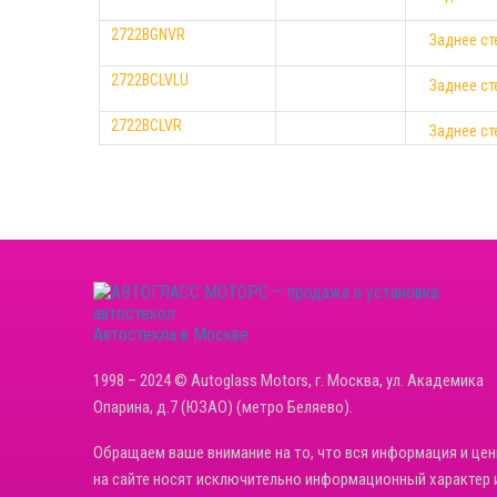
2722BGNVR
Заднее ст
2722BCLVLU
Заднее ст
2722BCLVR
Заднее ст
Автостекла в Москве
1998 – 2024 © Autoglass Motors, г. Москва, ул. Академика
Опарина, д.7 (ЮЗАО) (метро Беляево).
Обращаем ваше внимание на то, что вся информация и це
на сайте носят исключительно информационный характер 