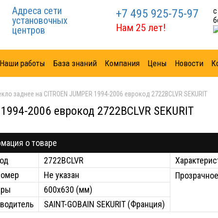
Адреса сети
с
+7 495 925-75-97
установочных
б
Нам 25 лет!
центров
Наши работы
База знаний
Компания
Цены
Новости
К
екло заднее на CITROEN JUMPER 1994-2006 еврокод 2722BCLVR SEKURIT
 1994-2006 еврокод 2722BCLVR SEKURIT
мация о товаре
од
2722BCLVR
Характерис
номер
Не указан
Прозрачное
еры
600x630 (мм)
водитель
SAINT-GOBAIN SEKURIT (Франция)