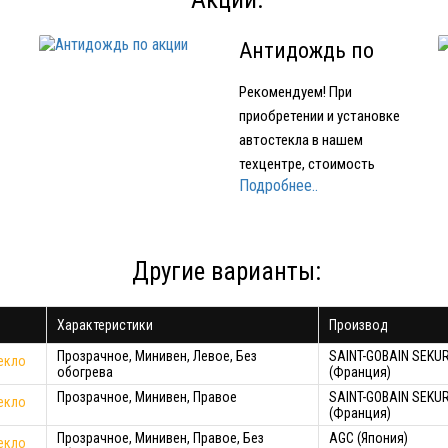
Антидождь по
акции
Рекомендуем! При
приобретении и установке
автостекла в нашем
техцентре, стоимость
Подробнее..
е
нанесения нанопокрытия
для стекол OMBRELLO
(AQUAPEL) (США) 1500
е
рублей вместо 2000 рублей.
Другие варианты:
Характеристики
Производ
ло
Прозрачное, Минивен, Левое, Без
SAINT-GOBAIN SEKUR
екло
обогрева
(Франция)
Прозрачное, Минивен, Правое
SAINT-GOBAIN SEKUR
екло
(Франция)
Прозрачное, Минивен, Правое, Без
AGC (Япония)
екло