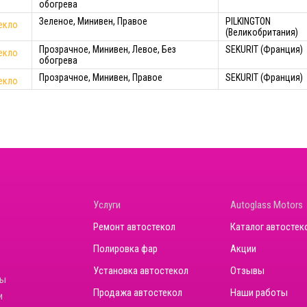
обогрева
Зеленое, Минивен, Правое
PILKINGTON
екло
(Великобритания)
Прозрачное, Минивен, Левое, Без
SEKURIT (Франция)
екло
обогрева
Прозрачное, Минивен, Правое
SEKURIT (Франция)
екло
Услуги
Autoglass Motors
Ремонт автостекол
Каталог автостек
Полировка фар
Акции
Установка автостекол
Отзывы
ны
Продажа автостекол
Наши работы
и