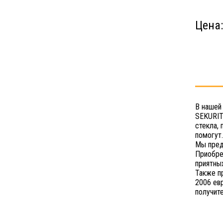
Цена
В нашей
SEKURIT
стекла,
помогут.
Мы пред
Приобре
приятных
Также п
2006 ев
получит