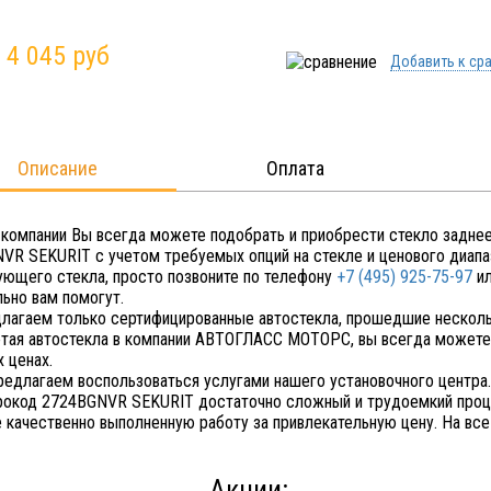
:
4 045 руб
Добавить к ср
Описание
Оплата
 компании Вы всегда можете подобрать и приобрести стекло задне
VR SEKURIT с учетом требуемых опций на стекле и ценового диапаз
ующего стекла, просто позвоните по телефону
+7 (495) 925-75-97
ил
льно вам помогут.
лагаем только сертифицированные автостекла, прошедшие несколь
тая автостекла в компании АВТОГЛАСС МОТОРС, вы всегда можете 
 ценах.
редлагаем воспользоваться услугами нашего установочного центра.
рокод 2724BGNVR SEKURIT достаточно сложный и трудоемкий проце
е качественно выполненную работу за привлекательную цену. На все
Акции: