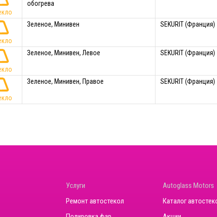
обогрева
екло
Зеленое, Минивен
SEKURIT (Франция)
екло
Зеленое, Минивен, Левое
SEKURIT (Франция)
екло
Зеленое, Минивен, Правое
SEKURIT (Франция)
екло
Услуги
Autoglass Motors
Ремонт автостекол
Каталог автостек
Полировка фар
Акции