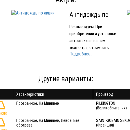
Антидождь по
акции
Рекомендуем! При
приобретении и установке
автостекла в нашем
техцентре, стоимость
Подробнее..
е
нанесения нанопокрытия
для стекол OMBRELLO
(AQUAPEL) (США) 1500
е
рублей вместо 2000 рублей.
Другие варианты:
Характеристики
Производ
ло
Прозрачное, На Минивен
PILKINGTON
(Великобритания)
екло
Прозрачное, На Минивен, Левое, Без
SAINT-GOBAIN SEKU
обогрева
(Франция)