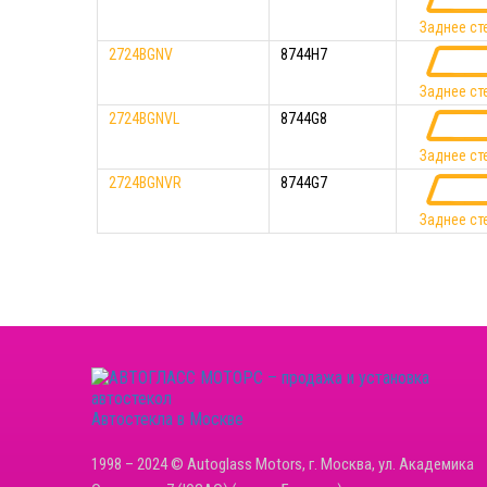
Заднее ст
2724BGNV
8744H7
Заднее ст
2724BGNVL
8744G8
Заднее ст
2724BGNVR
8744G7
Заднее ст
Автостекла в Москве
1998 – 2024 © Autoglass Motors, г. Москва, ул. Академика