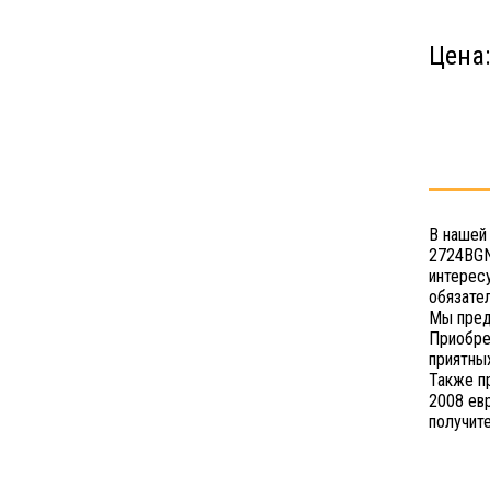
Цена
В нашей
2724BGN
интерес
обязате
Мы пред
Приобре
приятных
Также п
2008 ев
получит