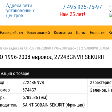
Адреса сети
с
+7 495 925-75-97
установочных
б
Нам 25 лет!
центров
Наши работы
База знаний
Компания
Цены
Новости
К
текло заднее на CITROEN BERLINGO 1996-2008 еврокод 2724BGNVR SEKURIT
GO 1996-2008 еврокод 2724BGNVR SEKURIT
мация о товаре
од
2724BGNVR
Характерис
номер
8744G7
Зеленое, Н
еры
578x586 (мм)
водитель
SAINT-GOBAIN SEKURIT (Франция)