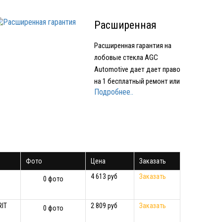
Расширенная
гарантия
Расширенная гарантия на
лобовые стекла AGC
Automotive дает дает право
на 1 бесплатный ремонт или
Подробнее..
1 бесплатное лобовое
стекло при наступлении
Гарантийного случая.
Условия предоставления
Расширенной гарантии:
срок действия
Фото
Цена
Заказать
Расширенной гарантии - 1
год с момента…
4 613 руб
Заказать
0 фото
RIT
2 809 руб
Заказать
0 фото