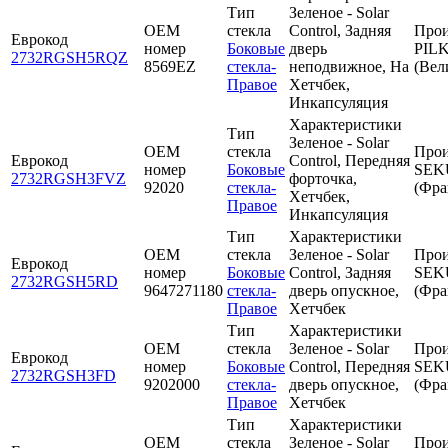
Тип
Зеленое - Solar
OEM
стекла
Control, Задняя
Прои
Еврокод
номер
Боковые
дверь
PIL
2732RGSH5RQZ
8569EZ
стекла-
неподвижное, На
(Вел
Правое
Хетчбек,
Инкапсуляция
Характеристики
Тип
Зеленое - Solar
OEM
стекла
Прои
Еврокод
Control, Передняя
номер
Боковые
SEK
2732RGSH3FVZ
форточка,
92020
стекла-
(Фра
Хетчбек,
Правое
Инкапсуляция
Тип
Характеристики
OEM
стекла
Зеленое - Solar
Прои
Еврокод
номер
Боковые
Control, Задняя
SEK
2732RGSH5RD
9647271180
стекла-
дверь опускное,
(Фра
Правое
Хетчбек
Тип
Характеристики
OEM
стекла
Зеленое - Solar
Прои
Еврокод
номер
Боковые
Control, Передняя
SEK
2732RGSH3FD
9202000
стекла-
дверь опускное,
(Фра
Правое
Хетчбек
Тип
Характеристики
OEM
стекла
Зеленое - Solar
Прои