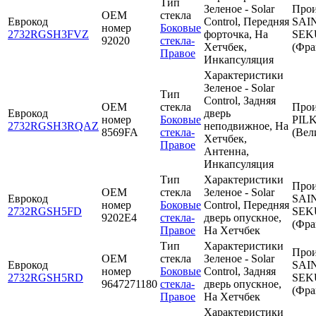
Тип
Зеленое - Solar
Прои
OEM
стекла
Еврокод
Control, Передняя
SAI
номер
Боковые
2732RGSH3FVZ
форточка, На
SEK
92020
стекла-
Хетчбек,
(Фра
Правое
Инкапсуляция
Характеристики
Зеленое - Solar
Тип
Control, Задняя
OEM
стекла
Прои
Еврокод
дверь
номер
Боковые
PIL
2732RGSH3RQAZ
неподвижное, На
8569FA
стекла-
(Вел
Хетчбек,
Правое
Антенна,
Инкапсуляция
Тип
Характеристики
Прои
OEM
стекла
Зеленое - Solar
Еврокод
SAI
номер
Боковые
Control, Передняя
2732RGSH5FD
SEK
9202Е4
стекла-
дверь опускное,
(Фра
Правое
На Хетчбек
Тип
Характеристики
Прои
OEM
стекла
Зеленое - Solar
Еврокод
SAI
номер
Боковые
Control, Задняя
2732RGSH5RD
SEK
9647271180
стекла-
дверь опускное,
(Фра
Правое
На Хетчбек
Характеристики