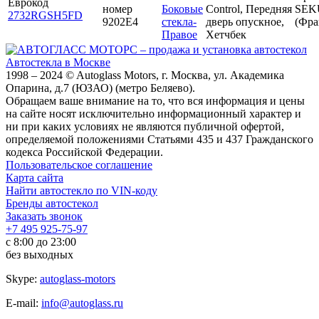
Еврокод
номер
Боковые
Control, Передняя
SEK
2732RGSH5FD
9202Е4
стекла-
дверь опускное,
(Фра
Правое
Хетчбек
Автостекла в Москве
1998 – 2024 © Autoglass Motors, г. Москва, ул. Академика
Опарина, д.7 (ЮЗАО) (метро Беляево).
Обращаем ваше внимание на то, что вся информация и цены
на сайте носят исключительно информационный характер и
ни при каких условиях не являются публичной офертой,
определяемой положениями Статьями 435 и 437 Гражданского
кодекса Российской Федерации.
Пользовательское соглашение
Карта сайта
Найти автостекло по VIN-коду
Бренды автостекол
Заказать звонок
+7 495 925-75-97
с 8:00 до 23:00
без выходных
Skype:
autoglass-motors
E-mail:
info@autoglass.ru