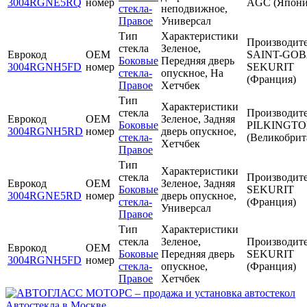
3004RGNE5RQ
номер
AGC (Япони
стекла-
неподвижное,
Правое
Универсал
Тип
Характеристики
Производит
стекла
Зеленое,
Еврокод
OEM
SAINT-GOB
Боковые
Передняя дверь
3004RGNH5FD
номер
SEKURIT
стекла-
опускное, На
(Франция)
Правое
Хетчбек
Тип
Характеристики
стекла
Производит
Еврокод
OEM
Зеленое, Задняя
Боковые
PILKINGT
3004RGNH5RD
номер
дверь опускное,
стекла-
(Великобрит
Хетчбек
Правое
Тип
Характеристики
стекла
Производит
Еврокод
OEM
Зеленое, Задняя
Боковые
SEKURIT
3004RGNE5RD
номер
дверь опускное,
стекла-
(Франция)
Универсал
Правое
Тип
Характеристики
стекла
Зеленое,
Производит
Еврокод
OEM
Боковые
Передняя дверь
SEKURIT
3004RGNH5FD
номер
стекла-
опускное,
(Франция)
Правое
Хетчбек
Автостекла в Москве