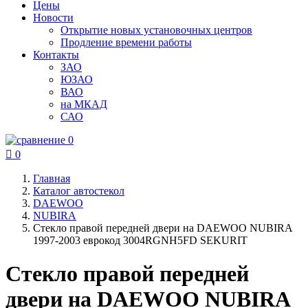
Цены
Новости
Открытие новых установочных центров
Продление времени работы
Контакты
ЗАО
ЮЗАО
ВАО
на МКАД
САО
0

0
Главная
Каталог автостекол
DAEWOO
NUBIRA
Стекло правой передней двери на DAEWOO NUBIRA
1997-2003 еврокод 3004RGNH5FD SEKURIT
Стекло правой передней
двери на DAEWOO NUBIRA