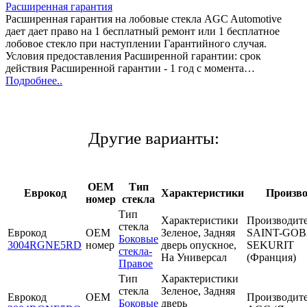
Расширенная гарантия
Расширенная гарантия на лобовые стекла AGC Automotive
дает дает право на 1 бесплатный ремонт или 1 бесплатное
лобовое стекло при наступлении Гарантийного случая.
Условия предоставления Расширенной гарантии: срок
действия Расширенной гарантии - 1 год с момента…
Подробнее..
Другие варианты:
OEM
Тип
Еврокод
Характеристики
Произво
номер
стекла
Тип
Характеристики
Производит
стекла
Еврокод
OEM
Зеленое, Задняя
SAINT-GOB
Боковые
3004RGNE5RD
номер
дверь опускное,
SEKURIT
стекла-
На Универсал
(Франция)
Правое
Тип
Характеристики
стекла
Зеленое, Задняя
Еврокод
OEM
Производит
Боковые
дверь