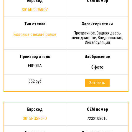
Еврокод
OEM номер
3015RCLR5RQZ
Тип стекла
Характеристики
Прозрачное, Задняя дверь
Боковые стекла-Правое
неподвижное, Внедорожник,
Инкапсуляция
Производитель
Изображение
ЕВРОПА
0 фото
652 руб
Заказать
Еврокод
OEM номер
3015RGSR5FD
7232108010