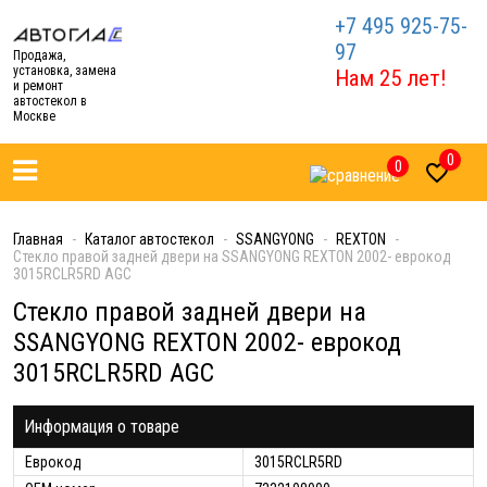
+7 495 925-75-
97
Продажа,
установка, замена
Нам 25 лет!
и ремонт
автостекол в
Москве
0
0

Главная
Каталог автостекол
SSANGYONG
REXTON
Стекло правой задней двери на SSANGYONG REXTON 2002- еврокод
3015RCLR5RD AGC
Стекло правой задней двери на
SSANGYONG REXTON 2002- еврокод
3015RCLR5RD AGC
Информация о товаре
Еврокод
3015RCLR5RD