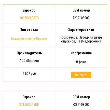
Расширенной гарантии - 1 год с
момента…
Еврокод
OEM номер
3015RCLR5FD
7232108000
Тип стекла
Характеристики
Прозрачное, Передняя дверь
Боковые стекла-Правое
опускное, На Внедорожник
Производитель
Изображение
AGC (Япония)
0 фото
2 502 руб
Заказать
Еврокод
OEM номер
3015RCLR5RD
7332108000