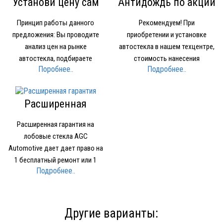
Установи цену сам
Антидождь по акции
Принцип работы данного
Рекомендуем! При
предложения: Вы проводите
приобретении и установке
анализ цен на рынке
автостекла в нашем техцентре,
автостекла, подбираете
стоимость нанесения
Поробнее..
Подробнее..
устраивающее вас по качеству
нанопокрытия для стекол
и цене стекло Звоните в нашу
OMBRELLO (AQUAPEL) (США)
компанию и называете где и за
1500 рублей вместо 2000 рублей.
Расширенная
какую минимальную цену нашли
гарантия
стекло Мы предоставляем вам
Расширенная гарантия на
стекло того же производителя…
лобовые стекла AGC
Automotive дает дает право на
1 бесплатный ремонт или 1
Подробнее..
бесплатное лобовое стекло при
наступлении Гарантийного
случая. Условия
предоставления Расширенной
Другие варианты:
гарантии: срок действия