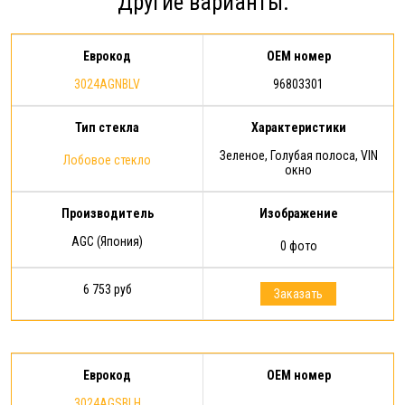
Другие варианты:
гарантии: срок действия
Расширенной гарантии - 1 год с
момента…
Еврокод
OEM номер
3024AGNBLV
96803301
Тип стекла
Характеристики
Зеленое, Голубая полоса, VIN
Лобовое стекло
окно
Производитель
Изображение
AGC (Япония)
0 фото
6 753 руб
Заказать
Еврокод
OEM номер
3024AGSBLH