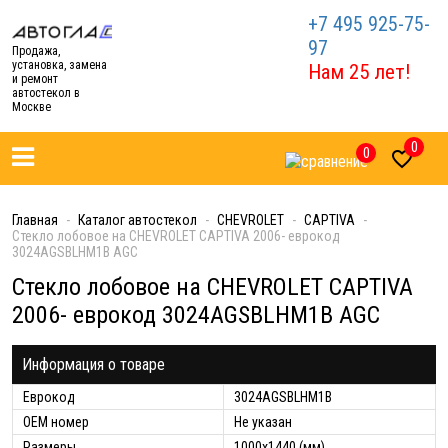
+7 495 925-75-
97
Продажа,
установка, замена
Нам 25 лет!
и ремонт
автостекол в
Москве
0
0

Главная
Каталог автостекол
CHEVROLET
CAPTIVA
Стекло лобовое на CHEVROLET CAPTIVA 2006- еврокод
3024AGSBLHM1B AGC
Стекло лобовое на CHEVROLET CAPTIVA
2006- еврокод 3024AGSBLHM1B AGC
Информация о товаре
Еврокод
3024AGSBLHM1B
ОЕМ номер
Не указан
Размеры
1000x1440 (мм)