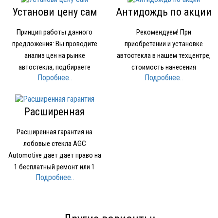
Установи цену сам
Антидождь по акции
Принцип работы данного
Рекомендуем! При
предложения: Вы проводите
приобретении и установке
анализ цен на рынке
автостекла в нашем техцентре,
автостекла, подбираете
стоимость нанесения
Поробнее..
Подробнее..
устраивающее вас по качеству
нанопокрытия для стекол
и цене стекло Звоните в нашу
OMBRELLO (AQUAPEL) (США)
компанию и называете где и за
1500 рублей вместо 2000 рублей.
Расширенная
какую минимальную цену нашли
гарантия
стекло Мы предоставляем вам
Расширенная гарантия на
стекло того же производителя…
лобовые стекла AGC
Automotive дает дает право на
1 бесплатный ремонт или 1
Подробнее..
бесплатное лобовое стекло при
наступлении Гарантийного
случая. Условия
предоставления Расширенной