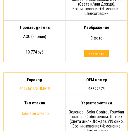
(Света и/или Дождя),
Возникновение+Изменение
Шелкографии
Производитель
Изображение
AGC (Япония)
0 фото
10 774 руб
Заказать
Еврокод
OEM номер
3024AGSBLHMV1B
96622878
Тип стекла
Характеристики
Зеленое - Solar Control, Голубая
Лобовое стекло
полоса, С обогревом, Датчик
(Света и/или Дождя), VIN окно,
Возникновение+Изменение
Шелкографии