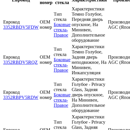
номер
стекла
Характеристики
Тип
Темно Голубое,
стекла
Передняя дверь
Еврокод
OEM
Производи
Боковые
опускное, На
3352RBDV5FDW
номер
AGC (Япо
стекла-
Минивен,
Правое
Дополнительное
оборудование
Характеристики
Тип
Темно Голубое,
стекла
Еврокод
OEM
Задняя дверь
Производи
Боковые
3352RBDV5RQZ
номер
неподвижное, На
AGC (Япо
стекла-
Минивен,
Правое
Инкапсуляция
Характеристики
Тип
Голубое - Privacy
стекла
Glass, Задняя
Еврокод
OEM
Производи
Боковые
дверь опускное,
3352RBPV5RDW
номер
AGC (Япо
стекла-
На Минивен,
Правое
Дополнительное
оборудование
Характеристики
Тип
Голубое - Privacy
стекла
Glass, Задняя
Еврокод
OEM
Производи