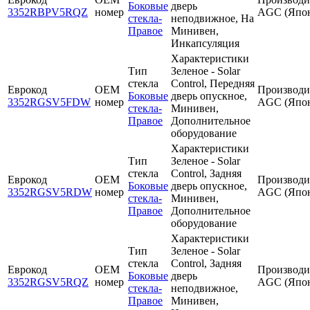
Боковые
дверь
3352RBPV5RQZ
номер
AGC (Япо
стекла-
неподвижное, На
Правое
Минивен,
Инкапсуляция
Характеристики
Тип
Зеленое - Solar
стекла
Control, Передняя
Еврокод
OEM
Производи
Боковые
дверь опускное,
3352RGSV5FDW
номер
AGC (Япо
стекла-
Минивен,
Правое
Дополнительное
оборудование
Характеристики
Тип
Зеленое - Solar
стекла
Control, Задняя
Еврокод
OEM
Производи
Боковые
дверь опускное,
3352RGSV5RDW
номер
AGC (Япо
стекла-
Минивен,
Правое
Дополнительное
оборудование
Характеристики
Тип
Зеленое - Solar
стекла
Control, Задняя
Еврокод
OEM
Производи
Боковые
дверь
3352RGSV5RQZ
номер
AGC (Япо
стекла-
неподвижное,
Правое
Минивен,