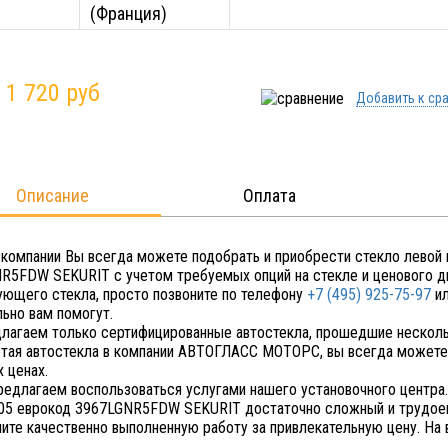
(Франция)
:
1 720 руб
Добавить к ср
Описание
Оплата
 компании Вы всегда можете подобрать и приобрести стекло левой
R5FDW SEKURIT с учетом требуемых опций на стекле и ценового диа
ующего стекла, просто позвоните по телефону
+7 (495) 925-75-97
ил
льно вам помогут.
лагаем только сертифицированные автостекла, прошедшие несколь
тая автостекла в компании АВТОГЛАСС МОТОРС, вы всегда можете 
 ценах.
редлагаем воспользоваться услугами нашего установочного центра
05 еврокод 3967LGNR5FDW SEKURIT достаточно сложный и трудоемк
чите качественно выполненную работу за привлекательную цену. На 