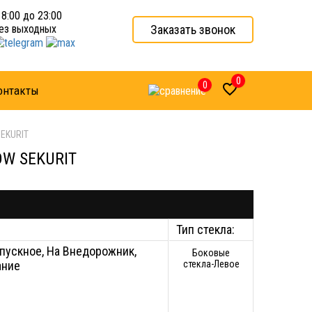
 8:00 до 23:00
Заказать звонок
ез выходных
0
0

онтакты
SEKURIT
DW SEKURIT
Тип стекла:
пускное, На Внедорожник,
Боковые
ание
стекла-Левое