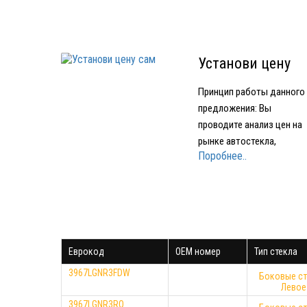
Установи цену
сам
Принцип работы данного
предложения: Вы
проводите анализ цен на
рынке автостекла,
Поробнее..
подбираете устраивающе
вас по качеству и цене
стекло Звоните в нашу
компанию и называете гд
и за какую минимальную
цену нашли стекло Мы
Еврокод
OEM номер
Тип стекла
предоставляем вам стек
того же производителя…
3967LGNR3FDW
Боковые ст
Левое
3967LGNR3RQ