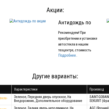
Акции:
Антидождь по
акции
Рекомендуем! При
приобретении и установке
автостекла в нашем
техцентре, стоимость
Подробнее..
е
нанесения нанопокрытия
для стекол OMBRELLO
(AQUAPEL) (США) 1500
е
рублей вместо 2000 рублей.
Другие варианты:
Характеристики
Производ
ло
Зеленое, Передняя дверь опускное, На
SAINT-GOBAIN
екла-
Внедорожник, Дополнительное оборудование
SEKURIT (Фра
Зеленое, Задняя дверь неподвижное, На
AGC (Япония)