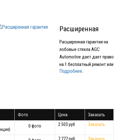
Расширенная
гарантия
Расширенная гарантия на
лобовые стекла AGC
Automotive дает дает право
на 1 бесплатный ремонт или
Подробнее..
1 бесплатное лобовое
стекло при наступлении
Гарантийного случая.
Условия предоставления
Расширенной гарантии:
срок действия
Фото
Цена
Заказать
Расширенной гарантии - 1
год с момента…
2 503 руб
Заказать
0 фото
нция)
7 777 руб
Заказать