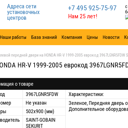
Адреса сети
с
+7 495 925-75-97
установочных
б
Нам 25 лет!
центров
Наши работы
База знаний
Компания
Цены
Новости
К
 левой передней двери на HONDA HR-V 1999-2005 еврокод 3967LGNR5FDW 
HONDA HR-V 1999-2005 еврокод 3967LGNR5F
мация о товаре
од
3967LGNR5FDW
Характеристики:
номер
Не указан
Зеленое, Передняя дверь о
Дополнительное оборудов
еры
502x900 (мм)
водитель
SAINT-GOBAIN
SEKURIT