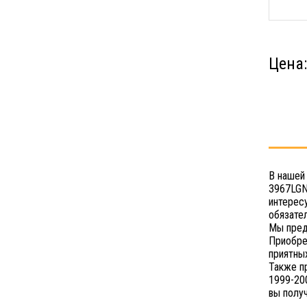
Цена
В нашей
3967LGN
интерес
обязате
Мы пред
Приобре
приятных
Также п
1999-20
вы полу