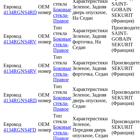
Характеристики
стекла
SAINT-
Еврокод
OEM
Зеленое, Задняя
Боковые
GOBAIN
4134RGNS4RD
номер
дверь опускное,
стекла-
SEKURIT
На Седан
Правое
(Франция)
Тип
Производите
Характеристики
стекла
SAINT-
Еврокод
OEM
Зеленое, Задняя
Боковые
GOBAIN
4134RGNS4RV
номер
форточка, На
стекла-
SEKURIT
Седан
Правое
(Франция)
Тип
стекла
Характеристики
Производите
Еврокод
OEM
Боковые
Зеленое, Задняя
SEKURIT
4134RGNS4RV
номер
стекла-
форточка, Седан
(Франция)
Правое
Тип
Характеристики
стекла
Производите
Еврокод
OEM
Зеленое, Задняя
Боковые
SEKURIT
4134RGNS4RD
номер
дверь опускное,
стекла-
(Франция)
Седан
Правое
Тип
Характеристики
стекла
Производите
Еврокод
OEM
Зеленое,
Боковые
SEKURIT
4134RGNS4FD
номер
Передняя дверь
стекла-
(Франция)
опускное, Седан
Правое