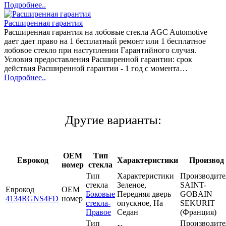
Подробнее..
Расширенная гарантия
Расширенная гарантия на лобовые стекла AGC Automotive
дает дает право на 1 бесплатный ремонт или 1 бесплатное
лобовое стекло при наступлении Гарантийного случая.
Условия предоставления Расширенной гарантии: срок
действия Расширенной гарантии - 1 год с момента…
Подробнее..
Другие варианты:
OEM
Тип
Еврокод
Характеристики
Производ
номер
стекла
Тип
Характеристики
Производите
стекла
Зеленое,
SAINT-
Еврокод
OEM
Боковые
Передняя дверь
GOBAIN
4134RGNS4FD
номер
стекла-
опускное, На
SEKURIT
Правое
Седан
(Франция)
Тип
Производите