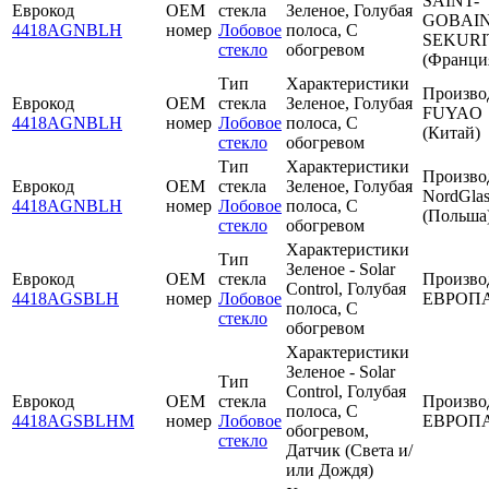
SAINT-
Еврокод
OEM
стекла
Зеленое, Голубая
GOBAI
4418AGNBLH
номер
Лобовое
полоса, С
SEKURI
стекло
обогревом
(Франци
Тип
Характеристики
Произво
Еврокод
OEM
стекла
Зеленое, Голубая
FUYAO
4418AGNBLH
номер
Лобовое
полоса, С
(Китай)
стекло
обогревом
Тип
Характеристики
Произво
Еврокод
OEM
стекла
Зеленое, Голубая
NordGlas
4418AGNBLH
номер
Лобовое
полоса, С
(Польша
стекло
обогревом
Характеристики
Тип
Зеленое - Solar
Еврокод
OEM
стекла
Произво
Control, Голубая
4418AGSBLH
номер
Лобовое
ЕВРОП
полоса, С
стекло
обогревом
Характеристики
Зеленое - Solar
Тип
Control, Голубая
Еврокод
OEM
стекла
Произво
полоса, С
4418AGSBLHM
номер
Лобовое
ЕВРОП
обогревом,
стекло
Датчик (Света и/
или Дождя)