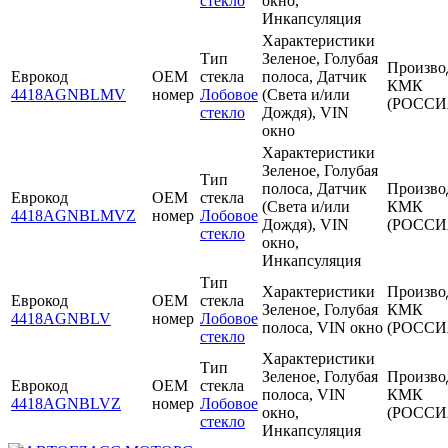
стекло
окно,
Инкапсуляция
Характеристики
Тип
Зеленое, Голубая
Произво
Еврокод
OEM
стекла
полоса, Датчик
КМК
4418AGNBLMV
номер
Лобовое
(Света и/или
(РОССИ
стекло
Дождя), VIN
окно
Характеристики
Зеленое, Голубая
Тип
полоса, Датчик
Произво
Еврокод
OEM
стекла
(Света и/или
КМК
4418AGNBLMVZ
номер
Лобовое
Дождя), VIN
(РОССИ
стекло
окно,
Инкапсуляция
Тип
Характеристики
Произво
Еврокод
OEM
стекла
Зеленое, Голубая
КМК
4418AGNBLV
номер
Лобовое
полоса, VIN окно
(РОССИ
стекло
Характеристики
Тип
Зеленое, Голубая
Произво
Еврокод
OEM
стекла
полоса, VIN
КМК
4418AGNBLVZ
номер
Лобовое
окно,
(РОССИ
стекло
Инкапсуляция