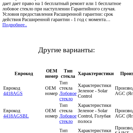
дает дает право на 1 бесплатный ремонт или 1 бесплатное
лобовое стекло при наступлении Гарантийного случая.
Условия предоставления Расширенной гарантии: срок
действия Расширенной гарантии - 1 год с момента…
Подробнее..
Другие варианты:
OEM
Тип
Еврокод
Характеристики
Прои
номер
стекла
Тип
Характеристики
Еврокод
OEM
стекла
Произво
Зеленое - Solar
4418AGS
номер
Лобовое
AGC (Яп
Control
стекло
Тип
Характеристики
Еврокод
OEM
стекла
Зеленое - Solar
Произво
4418AGSBL
номер
Лобовое
Control, Голубая
AGC (Яп
стекло
полоса
Произво
Тип
Характеристики