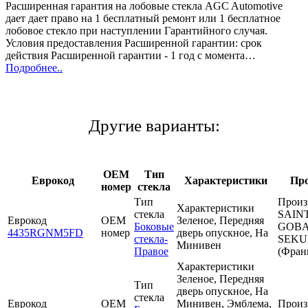
Расширенная гарантия на лобовые стекла AGC Automotive
дает дает право на 1 бесплатный ремонт или 1 бесплатное
лобовое стекло при наступлении Гарантийного случая.
Условия предоставления Расширенной гарантии: срок
действия Расширенной гарантии - 1 год с момента…
Подробнее..
Другие варианты:
OEM
Тип
Еврокод
Характеристики
Про
номер
стекла
Тип
Произ
Характеристики
стекла
SAINT
Еврокод
OEM
Зеленое, Передняя
Боковые
GOBA
4435RGNM5FD
номер
дверь опускное, На
стекла-
SEKU
Минивен
Правое
(Фран
Характеристики
Зеленое, Передняя
Тип
дверь опускное, На
стекла
Еврокод
OEM
Минивен, Эмблема,
Произ