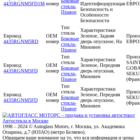
Боковые
4435RGNM5FD1M
номер
Идентифицирующая
ЕВРО
стекла-
Безопасность и
Правое
Особенности
Безопасности
Тип
Характеристики
стекла
Еврокод
OEM
Зеленое, Задняя
Произ
Боковые
4435RGNM5RD
номер
дверь опускное, На
ЕВРО
стекла-
Минивен
Правое
Тип
Произ
Характеристики
стекла
SAINT
Еврокод
OEM
Зеленое, Передняя
Боковые
GOBA
4435RGNM5FD
номер
дверь опускная,
стекла-
SEKU
Минивен
Правое
(Фран
Тип
Характеристики
стекла
Произ
Еврокод
OEM
Зеленое, Передняя
Боковые
SEKU
4435RGNM5FD
номер
дверь опускное,
стекла-
(Фран
Минивен
Правое
Автостекла в Москве
1998 – 2024 © Autoglass Motors, г. Москва, ул. Академика
Опарина, д.7 (ЮЗАО) (метро Беляево).
Обращаем ваше внимание на то, что вся информация и цены