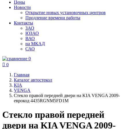
Цены
Новости
Открытие новых установочных центров
Продление времени работы
Контакты
ЗАО
ЮЗАО
ВАО
на МКАД
САО
0

0
Главная
Каталог автостекол
KIA
VENGA
Стекло правой передней двери на KIA VENGA 2009-
еврокод 4435RGNM5FD1M
Стекло правой передней
двери на KIA VENGA 2009-