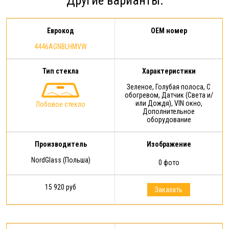
Другие варианты:
гарантии: срок действия
Расширенной гарантии - 1 год с
момента…
Еврокод
OEM номер
4446AGNBLHMVW
Тип стекла
Характеристики
Зеленое, Голубая полоса, С
обогревом, Датчик (Света и/
или Дождя), VIN окно,
Лобовое стекло
Дополнительное
оборудование
Производитель
Изображение
NordGlass (Польша)
0 фото
15 920 руб
Заказать