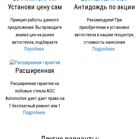
Установи цену сам
Антидождь по акции
Принцип работы данного
Рекомендуем! При
предложения: Вы проводите
приобретении и установке
анализ цен на рынке
автостекла в нашем техцентре,
автостекла, подбираете
стоимость нанесения
Поробнее..
Подробнее..
устраивающее вас по качеству
нанопокрытия для стекол
и цене стекло Звоните в нашу
OMBRELLO (AQUAPEL) (США)
компанию и называете где и за
1500 рублей вместо 2000 рублей.
Расширенная
какую минимальную цену нашли
гарантия
стекло Мы предоставляем вам
Расширенная гарантия на
стекло того же производителя…
лобовые стекла AGC
Automotive дает дает право на
1 бесплатный ремонт или 1
Подробнее..
бесплатное лобовое стекло при
наступлении Гарантийного
случая. Условия
предоставления Расширенной