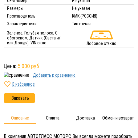
ОЕМ номер
Не указан
Размеры
Не указан
Производитель
КМК (РОССИЯ)
Характеристики:
Тип стекла:
Зеленое, Голубая полоса, С
обогревом, Датчик (Света и/
или Дождя), VIN окно
Лобовое стекло
Цена:
5 000 руб
Добавить к сравнению

В избранное
Заказать
Описание
Оплата
Доставка
Обмен и возврат
В компании АВТОГЛАСС МОТОРС Вы всегда можете подобрать