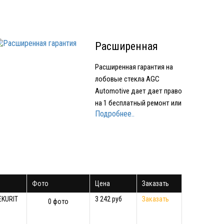
Расширенная
гарантия
Расширенная гарантия на
лобовые стекла AGC
Automotive дает дает право
на 1 бесплатный ремонт или
Подробнее..
1 бесплатное лобовое
стекло при наступлении
Гарантийного случая.
Условия предоставления
Расширенной гарантии:
срок действия
Фото
Цена
Заказать
Расширенной гарантии - 1
год с момента…
EKURIT
3 242 руб
Заказать
0 фото