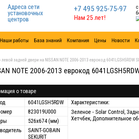
Адреса сети
с
+7 495 925-75-97
установочных
б
Нам 25 лет!
центров
Наши работы
База знаний
Компания
Цены
Новости
К
 левой задней двери на NISSAN NOTE 2006-2013 еврокод 6041LGSH5RDW S
SSAN NOTE 2006-2013 еврокод 6041LGSH5RD
мация о товаре
од
6041LGSH5RDW
Характеристики:
номер
823019U000
Зеленое - Solar Control, Зад
Хетчбек, Дополнительное о
еры
526x674 (мм)
водитель
SAINT-GOBAIN
SEKURIT