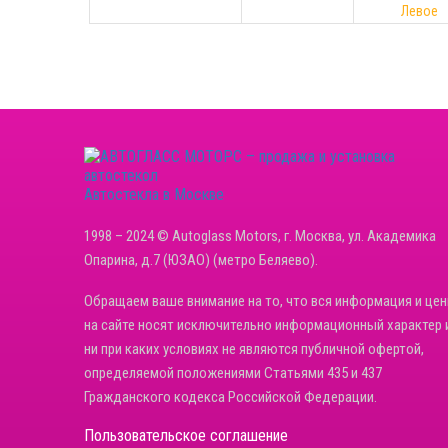
Левое
Автостекла в Москве
1998 – 2024 © Autoglass Motors, г. Москва, ул. Академика
Опарина, д.7 (ЮЗАО) (метро Беляево).
Обращаем ваше внимание на то, что вся информация и це
на сайте носят исключительно информационный характер 
ни при каких условиях не являются публичной офертой,
определяемой положениями Статьями 435 и 437
Гражданского кодекса Российской Федерации.
Пользовательское соглашение