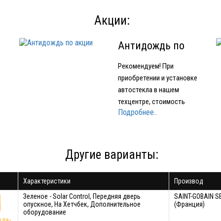
Акции:
Антидождь по
акции
Рекомендуем! При
приобретении и установке
автостекла в нашем
техцентре, стоимость
Подробнее..
е
нанесения нанопокрытия
для стекол OMBRELLO
(AQUAPEL) (США) 1500
е
рублей вместо 2000 рублей.
Другие варианты:
Характеристики
Производ
ло
Зеленое - Solar Control, Передняя дверь
SAINT-GOBAIN S
опускное, На Хетчбек, Дополнительное
(Франция)
оборудование
кла-