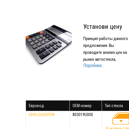
Установи цену
сам
Принцип работы данного
предложения: Вы
проводите анализ цен на
рынке автостекла,
Поробнее..
подбираете устраивающе
вас по качеству и цене
стекло Звоните в нашу
компанию и называете гд
и за какую минимальную
цену нашли стекло Мы
Еврокод
OEM номер
Тип стекла
предоставляем вам стек
того же производителя…
6041LGSH5FDW
803019U000
Боковые сте