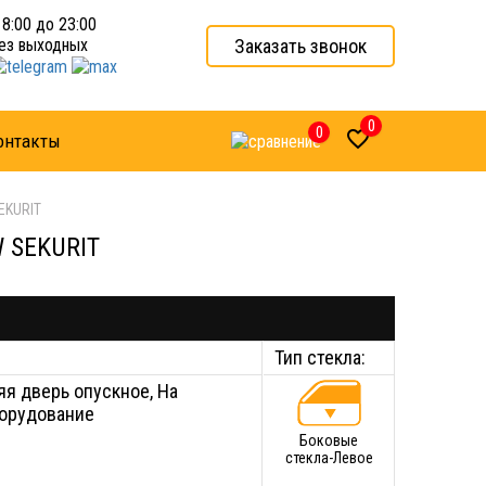
 8:00 до 23:00
Заказать звонок
ез выходных
0
0

онтакты
EKURIT
W SEKURIT
Тип стекла:
няя дверь опускное, На
борудование
Боковые
стекла-Левое