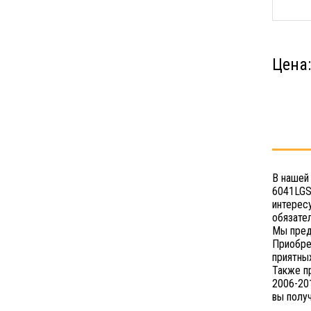
Цена
В нашей
6041LGS
интерес
обязате
Мы пред
Приобре
приятных
Также п
2006-20
вы полу