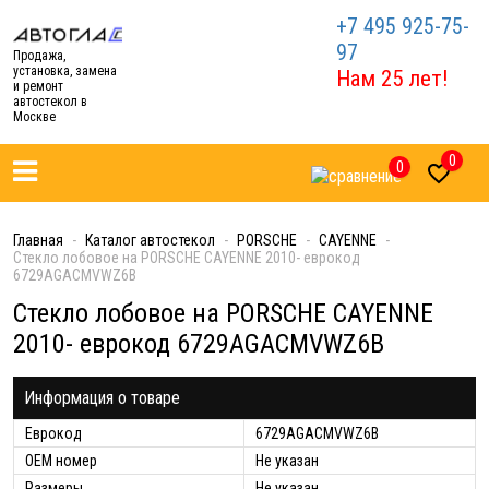
+7 495 925-75-
97
Продажа,
установка, замена
Нам 25 лет!
и ремонт
автостекол в
Москве
0
0

Главная
Каталог автостекол
PORSCHE
CAYENNE
Стекло лобовое на PORSCHE CAYENNE 2010- еврокод
6729AGACMVWZ6B
Стекло лобовое на PORSCHE CAYENNE
2010- еврокод 6729AGACMVWZ6B
Информация о товаре
Еврокод
6729AGACMVWZ6B
ОЕМ номер
Не указан
Размеры
Не указан