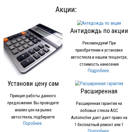
Акции:
Антидождь по акции
Рекомендуем! При
приобретении и установке
автостекла в нашем техцентре,
стоимость нанесения
Подробнее..
нанопокрытия для стекол
OMBRELLO (AQUAPEL) (США)
Установи цену сам
1500 рублей вместо 2000 рублей.
Расширенная
Принцип работы данного
гарантия
предложения: Вы проводите
Расширенная гарантия на
анализ цен на рынке
лобовые стекла AGC
автостекла, подбираете
Automotive дает дает право на
Поробнее..
устраивающее вас по качеству
1 бесплатный ремонт или 1
Подробнее..
и цене стекло Звоните в нашу
бесплатное лобовое стекло при