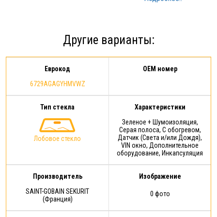
компанию и называете где и за
наступлении Гарантийного
какую минимальную цену нашли
случая. Условия
стекло Мы предоставляем вам
предоставления Расширенной
Другие варианты:
стекло того же производителя…
гарантии: срок действия
Расширенной гарантии - 1 год с
Еврокод
OEM номер
момента…
6729AGAGYHMVWZ
Тип стекла
Характеристики
Зеленое + Шумоизоляция,
Серая полоса, С обогревом,
Датчик (Света и/или Дождя),
Лобовое стекло
VIN окно, Дополнительное
оборудование, Инкапсуляция
Производитель
Изображение
SAINT-GOBAIN SEKURIT
0 фото
(Франция)