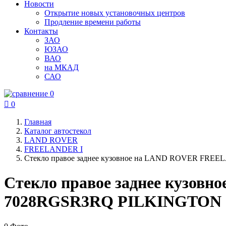
Новости
Открытие новых установочных центров
Продление времени работы
Контакты
ЗАО
ЮЗАО
ВАО
на МКАД
САО
0

0
Главная
Каталог автостекол
LAND ROVER
FREELANDER I
Стекло правое заднее кузовное на LAND ROVER FREE
Стекло правое заднее кузов
7028RGSR3RQ PILKINGTON