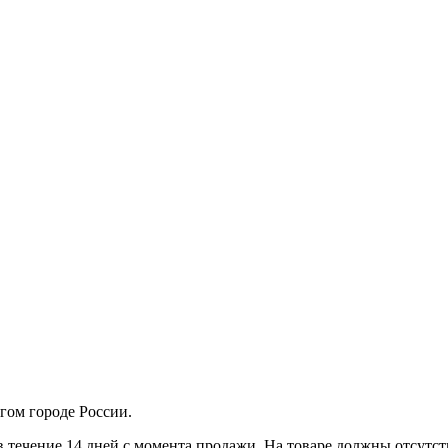
гом городе России.
в течение 14 дней с момента продажи. На товаре должны отсутст