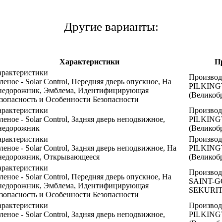
Другие варианты:
Характеристики
П
арактеристики
Производ
леное - Solar Control, Передняя дверь опускное, На
PILKIN
недорожник, Эмблема, Идентифицирующая
(Великоб
зопасность и Особенности Безопасности
арактеристики
Производ
леное - Solar Control, Задняя дверь неподвижное,
PILKIN
недорожник
(Великоб
арактеристики
Производ
леное - Solar Control, Задняя дверь неподвижное, На
PILKIN
недорожник, Открывающееся
(Великоб
арактеристики
Производ
леное - Solar Control, Передняя дверь опускное, На
SAINT-
недорожник, Эмблема, Идентифицирующая
SEKURIT
зопасность и Особенности Безопасности
арактеристики
Производ
леное - Solar Control, Задняя дверь неподвижное,
PILKIN