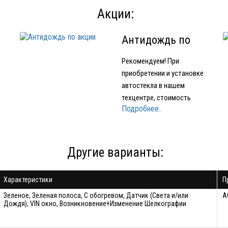
Акции:
Антидождь по
акции
Рекомендуем! При
приобретении и установке
автостекла в нашем
техцентре, стоимость
Подробнее..
е
нанесения нанопокрытия
для стекол OMBRELLO
(AQUAPEL) (США) 1500
е
рублей вместо 2000 рублей.
Другие варианты:
Характеристики
П
ло
Зеленое, Зеленая полоса, С обогревом, Датчик (Света и/или
A
Дождя), VIN окно, Возникновение+Изменение Шелкографии