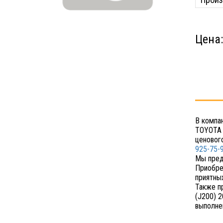
Цена
В компа
TOYOTA 
ценовог
925-75-
Мы пред
Приобре
приятных
Также п
(J200) 
выполне