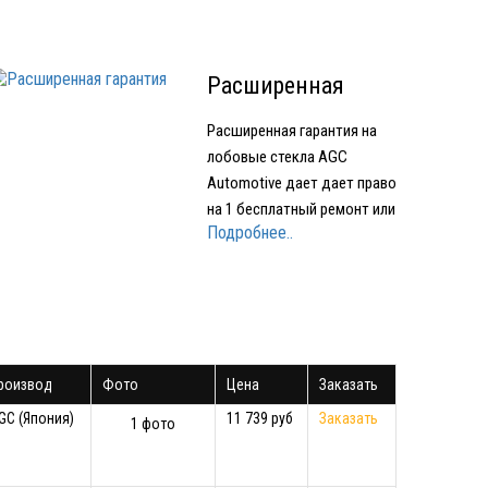
Расширенная
гарантия
Расширенная гарантия на
лобовые стекла AGC
Automotive дает дает право
на 1 бесплатный ремонт или
Подробнее..
1 бесплатное лобовое
стекло при наступлении
Гарантийного случая.
Условия предоставления
Расширенной гарантии:
срок действия
роизвод
Фото
Цена
Заказать
Расширенной гарантии - 1
год с момента…
GC (Япония)
11 739 руб
Заказать
1 фото