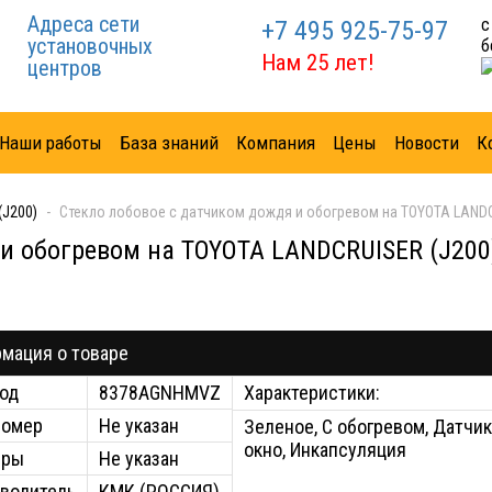
Адреса сети
с
+7 495 925-75-97
установочных
б
Нам 25 лет!
центров
Наши работы
База знаний
Компания
Цены
Новости
К
(J200)
Стекло лобовое с датчиком дождя и обогревом на TOYOTA LANDC
 и обогревом на TOYOTA LANDCRUISER (J200
мация о товаре
од
8378AGNHMVZ
Характеристики:
номер
Не указан
Зеленое, С обогревом, Датчик
окно, Инкапсуляция
еры
Не указан
водитель
КМК (РОССИЯ)