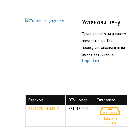
Установи цену
сам
Принцип работы данного
предложения: Вы
проводите анализ цен на
рынке автостекла,
Поробнее..
подбираете устраивающе
вас по качеству и цене
стекло Звоните в нашу
компанию и называете гд
и за какую минимальную
цену нашли стекло Мы
Еврокод
OEM номер
Тип стекла
предоставляем вам стек
того же производителя…
8378AGNGNHMV1B
5610160908
Лобовое
стекло