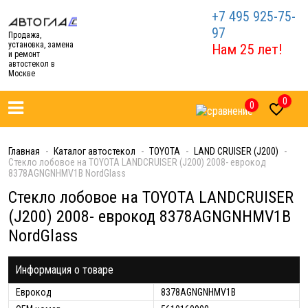
+7 495 925-75-
97
Продажа,
установка, замена
Нам 25 лет!
и ремонт
автостекол в
Москве
0
0

Главная
Каталог автостекол
TOYOTA
LAND CRUISER (J200)
Стекло лобовое на TOYOTA LANDCRUISER (J200) 2008- еврокод
8378AGNGNHMV1B NordGlass
Стекло лобовое на TOYOTA LANDCRUISER
(J200) 2008- еврокод 8378AGNGNHMV1B
NordGlass
Информация о товаре
Еврокод
8378AGNGNHMV1B