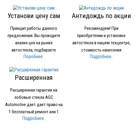
Установи цену сам
Антидождь по акции
Принцип работы данного
Рекомендуем! При
предложения: Вы проводите
приобретении и установке
анализ цен на рынке
автостекла в нашем техцентре,
автостекла, подбираете
стоимость нанесения
Поробнее..
Подробнее..
устраивающее вас по качеству
нанопокрытия для стекол
и цене стекло Звоните в нашу
OMBRELLO (AQUAPEL) (США)
компанию и называете где и за
1500 рублей вместо 2000 рублей.
Расширенная
какую минимальную цену нашли
гарантия
стекло Мы предоставляем вам
Расширенная гарантия на
стекло того же производителя…
лобовые стекла AGC
Automotive дает дает право на
1 бесплатный ремонт или 1
Подробнее..
бесплатное лобовое стекло при
наступлении Гарантийного
случая. Условия