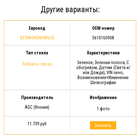
предоставления Расширенной
Другие варианты:
гарантии: срок действия
Расширенной гарантии - 1 год с
момента…
Еврокод
OEM номер
8378AGNGNHMV1B
5610160908
Тип стекла
Характеристики
Зеленое, Зеленая полоса, С
Лобовое стекло
обогревом, Датчик (Света и/
или Дождя), VIN окно,
Возникновение+Изменение
Шелкографии
Производитель
Изображение
AGC (Япония)
1 фото
11 739 руб
Заказать