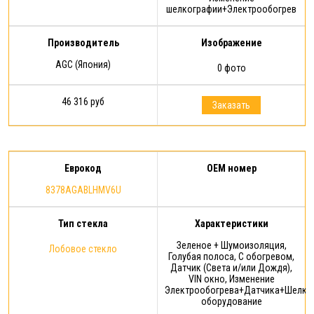
шелкографии+Электрообогрев
Производитель
Изображение
AGC (Япония)
0 фото
46 316 руб
Заказать
Еврокод
OEM номер
8378AGABLHMV6U
Тип стекла
Характеристики
Зеленое + Шумоизоляция,
Лобовое стекло
Голубая полоса, С обогревом,
Датчик (Света и/или Дождя),
VIN окно, Изменение
Электрообогрева+Датчика+Шелко
оборудование