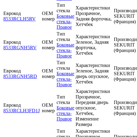
Тип
Характеристики
стекла
Производи
Еврокод
OEM
Прозрачное,
Боковые
SEKURIT
8533RCLH5RV
номер
Задняя форточка,
стекла-
(Франция)
Хетчбек
Правое
Тип
Характеристики
стекла
Производи
Еврокод
OEM
Зеленое, Задняя
Боковые
SEKURIT
8533RGNH5RV
номер
форточка,
стекла-
(Франция)
Хетчбек
Правое
Тип
Характеристики
стекла
Производи
Еврокод
OEM
Зеленое, Задняя
Боковые
SEKURIT
8533RGNH5RD
номер
дверь опускное,
стекла-
(Франция)
Хетчбек
Правое
Характеристики
Тип
Прозрачное,
стекла
Передняя дверь
Производи
Еврокод
OEM
Боковые
опускное,
SEKURIT
8533RCLH3FD1J
номер
стекла-
Хетчбек,
(Франция)
Правое
Изменение
Размера
Тип
Характеристики
стекла
Прозрачное,
Производи