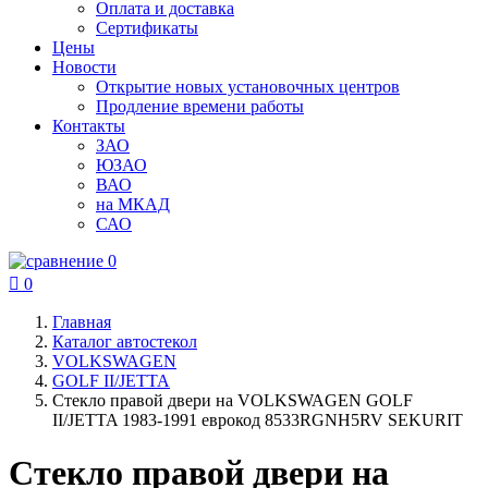
Оплата и доставка
Сертификаты
Цены
Новости
Открытие новых установочных центров
Продление времени работы
Контакты
ЗАО
ЮЗАО
ВАО
на МКАД
САО
0

0
Главная
Каталог автостекол
VOLKSWAGEN
GOLF II/JETTA
Стекло правой двери на VOLKSWAGEN GOLF
II/JETTA 1983-1991 еврокод 8533RGNH5RV SEKURIT
Стекло правой двери на