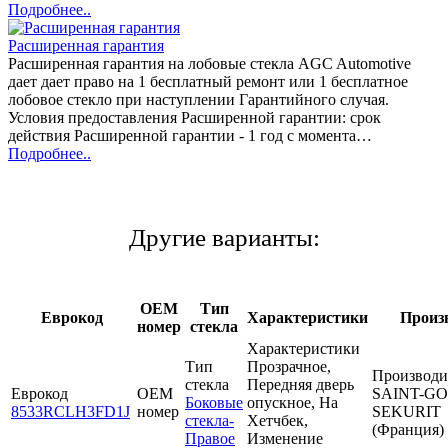
Подробнее..
Расширенная гарантия
Расширенная гарантия на лобовые стекла AGC Automotive
дает дает право на 1 бесплатный ремонт или 1 бесплатное
лобовое стекло при наступлении Гарантийного случая.
Условия предоставления Расширенной гарантии: срок
действия Расширенной гарантии - 1 год с момента…
Подробнее..
Другие варианты:
OEM
Тип
Еврокод
Характеристики
Произ
номер
стекла
Характеристики
Тип
Прозрачное,
Производи
стекла
Передняя дверь
Еврокод
OEM
SAINT-G
Боковые
опускное, На
8533RCLH3FD1J
номер
SEKURIT
стекла-
Хетчбек,
(Франция)
Правое
Изменение