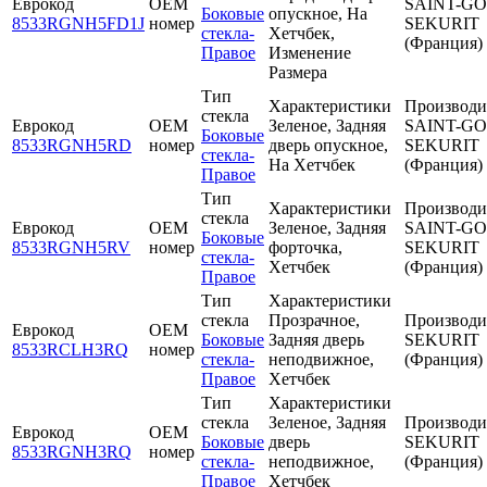
Еврокод
OEM
SAINT-G
Боковые
опускное, На
8533RGNH5FD1J
номер
SEKURIT
стекла-
Хетчбек,
(Франция)
Правое
Изменение
Размера
Тип
Характеристики
Производи
стекла
Еврокод
OEM
Зеленое, Задняя
SAINT-G
Боковые
8533RGNH5RD
номер
дверь опускное,
SEKURIT
стекла-
На Хетчбек
(Франция)
Правое
Тип
Характеристики
Производи
стекла
Еврокод
OEM
Зеленое, Задняя
SAINT-G
Боковые
8533RGNH5RV
номер
форточка,
SEKURIT
стекла-
Хетчбек
(Франция)
Правое
Тип
Характеристики
стекла
Прозрачное,
Производи
Еврокод
OEM
Боковые
Задняя дверь
SEKURIT
8533RCLH3RQ
номер
стекла-
неподвижное,
(Франция)
Правое
Хетчбек
Тип
Характеристики
стекла
Зеленое, Задняя
Производи
Еврокод
OEM
Боковые
дверь
SEKURIT
8533RGNH3RQ
номер
стекла-
неподвижное,
(Франция)
Правое
Хетчбек