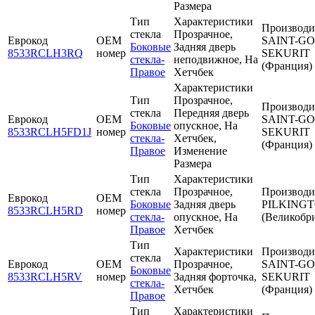
Размера
Тип
Характеристики
Производи
стекла
Прозрачное,
Еврокод
OEM
SAINT-G
Боковые
Задняя дверь
8533RCLH3RQ
номер
SEKURIT
стекла-
неподвижное, На
(Франция)
Правое
Хетчбек
Характеристики
Тип
Прозрачное,
Производи
стекла
Передняя дверь
Еврокод
OEM
SAINT-G
Боковые
опускное, На
8533RCLH5FD1J
номер
SEKURIT
стекла-
Хетчбек,
(Франция)
Правое
Изменение
Размера
Тип
Характеристики
стекла
Прозрачное,
Производи
Еврокод
OEM
Боковые
Задняя дверь
PILKING
8533RCLH5RD
номер
стекла-
опускное, На
(Великобр
Правое
Хетчбек
Тип
Характеристики
Производи
стекла
Еврокод
OEM
Прозрачное,
SAINT-G
Боковые
8533RCLH5RV
номер
Задняя форточка,
SEKURIT
стекла-
Хетчбек
(Франция)
Правое
Тип
Характеристики