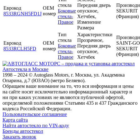
стекла
Передняя дверь
Производи
Еврокод
OEM
Боковые
опускное,
SEKURIT
8533RGNH5FD1J
номер
стекла-
Хетчбек,
(Франция)
Правое
Изменение
Размера
Тип
Характеристики
Производи
стекла
Прозрачное,
Еврокод
OEM
SAINT-G
Боковые
Передняя дверь
8533RCLH5FD
номер
SEKURIT
стекла-
опускное,
(Франция)
Правое
Хетчбек
Автостекла в Москве
1998 – 2024 © Autoglass Motors, г. Москва, ул. Академика
Опарина, д.7 (ЮЗАО) (метро Беляево).
Обращаем ваше внимание на то, что вся информация и цены
на сайте носят исключительно информационный характер и
ни при каких условиях не являются публичной офертой,
определяемой положениями Статьями 435 и 437 Гражданского
кодекса Российской Федерации.
Пользовательское соглашение
Карта сайта
Найти автостекло по VIN-коду
Бренды автостекол
Заказать звонок