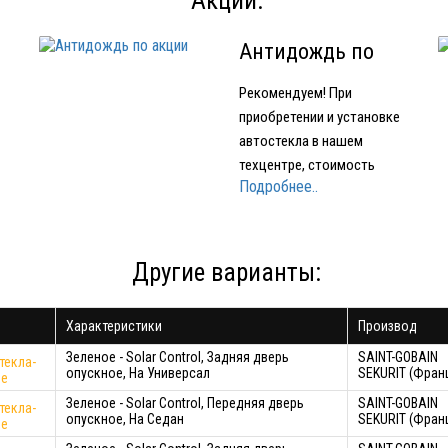
Акции:
Антидождь по
акции
Рекомендуем! При
приобретении и установке
автостекла в нашем
техцентре, стоимость
Подробнее..
е
нанесения нанопокрытия
для стекол OMBRELLO
(AQUAPEL) (США) 1500
е
рублей вместо 2000 рублей.
Другие варианты:
Характеристики
Производ
ло
Зеленое - Solar Control, Задняя дверь
SAINT-GOBAIN
текла-
опускное, На Универсал
SEKURIT (Фран
ое
Зеленое - Solar Control, Передняя дверь
SAINT-GOBAIN
текла-
опускное, На Седан
SEKURIT (Фран
ое