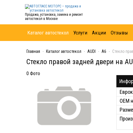
Продажа, установка, замена и ремонт
автостекол в Москве
Каталог автостекол
Услуги
Акции
Отзывы
Главная
Каталог автостекол
AUDI
A6
Стекло пра
Стекло правой задней двери на AU
0 Фото
Инфор
Еврок
ОЕМ 
Разм
Произ