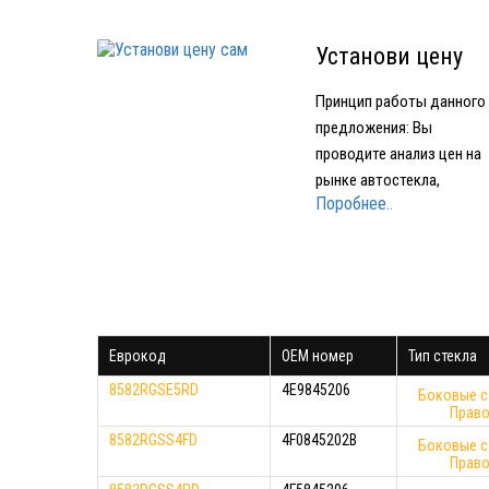
Установи цену
сам
Принцип работы данного
предложения: Вы
проводите анализ цен на
рынке автостекла,
Поробнее..
подбираете устраивающе
вас по качеству и цене
стекло Звоните в нашу
компанию и называете гд
и за какую минимальную
цену нашли стекло Мы
Еврокод
OEM номер
Тип стекла
предоставляем вам стек
того же производителя…
8582RGSE5RD
4E9845206
Боковые с
Прав
8582RGSS4FD
4F0845202B
Боковые с
Прав