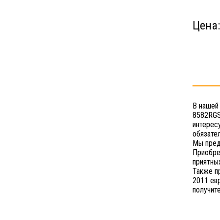
Цена
В нашей
8582RGS
интерес
обязате
Мы пред
Приобре
приятных
Также п
2011 ев
получит