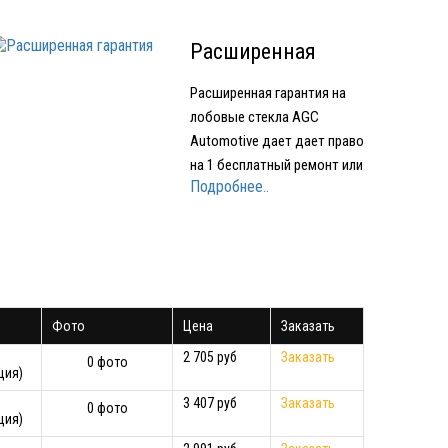
Расширенная
гарантия
Расширенная гарантия на
лобовые стекла AGC
Automotive дает дает право
на 1 бесплатный ремонт или
Подробнее..
1 бесплатное лобовое
стекло при наступлении
Гарантийного случая.
Условия предоставления
Расширенной гарантии:
срок действия
Фото
Цена
Заказать
Расширенной гарантии - 1
год с момента…
2 705 руб
Заказать
0 фото
ция)
3 407 руб
Заказать
0 фото
ция)