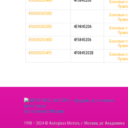
8582RGSS4RD
4F5845206
Боковые с
Прав
8582RGSE5RD
Боковые с
Прав
8582RGSE5RD
4E9845206
Боковые с
Прав
8582RGSS4RD
4F5845206
Боковые с
Прав
8582RGSS4FD
4F0845202B
Боковые с
Прав
Автостекла в Москве
1998 – 2024 © Autoglass Motors, г. Москва, ул. Академика