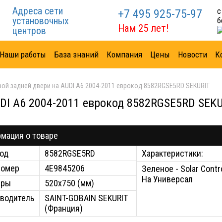
Адреса сети
с
+7 495 925-75-97
установочных
б
Нам 25 лет!
центров
Наши работы
База знаний
Компания
Цены
Новости
К
вой задней двери на AUDI A6 2004-2011 еврокод 8582RGSE5RD SEKURIT
DI A6 2004-2011 еврокод 8582RGSE5RD SEK
мация о товаре
од
8582RGSE5RD
Характеристики:
номер
4E9845206
Зеленое - Solar Contr
На Универсал
еры
520x750 (мм)
водитель
SAINT-GOBAIN SEKURIT
(Франция)