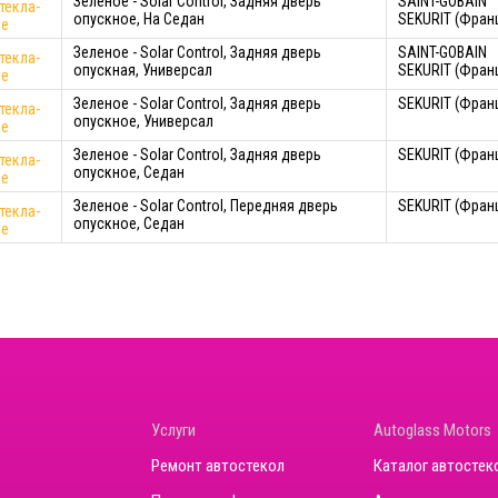
Зеленое - Solar Control, Задняя дверь
SAINT-GOBAIN
текла-
опускное, На Седан
SEKURIT (Фран
ое
Зеленое - Solar Control, Задняя дверь
SAINT-GOBAIN
текла-
опускная, Универсал
SEKURIT (Фран
ое
Зеленое - Solar Control, Задняя дверь
SEKURIT (Фран
текла-
опускное, Универсал
ое
Зеленое - Solar Control, Задняя дверь
SEKURIT (Фран
текла-
опускное, Седан
ое
Зеленое - Solar Control, Передняя дверь
SEKURIT (Фран
текла-
опускное, Седан
ое
Услуги
Autoglass Motors
Ремонт автостекол
Каталог автостек