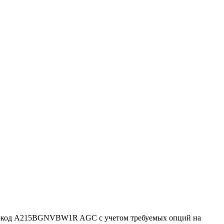
рокод A215BGNVBW1R AGC с учетом требуемых опций на