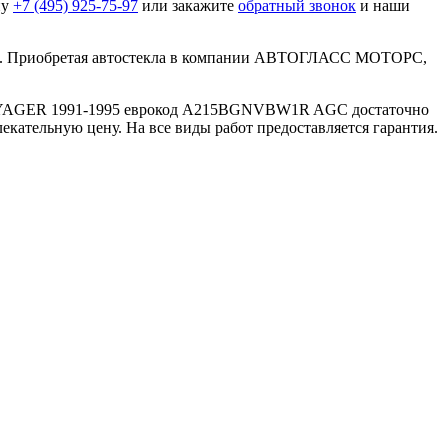
ну
+7 (495) 925-75-97
или закажите
обратный звонок
и наши
тва. Приобретая автостекла в компании АВТОГЛАСС МОТОРС,
 VOYAGER 1991-1995 еврокод A215BGNVBW1R AGC достаточно
кательную цену. На все виды работ предоставляется гарантия.