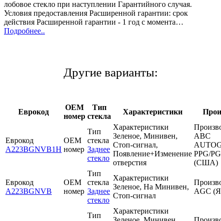
лобовое стекло при наступлении Гарантийного случая.
Условия предоставления Расширенной гарантии: срок
действия Расширенной гарантии - 1 год с момента…
Подробнее..
Другие варианты:
OEM
Тип
Еврокод
Характеристики
Прои
номер
стекла
Характеристики
Произв
Тип
Зеленое, Минивен,
ABC
Еврокод
OEM
стекла
Стоп-сигнал,
AUTOG
A223BGNVB1H
номер
Заднее
Появление+Изменение
PPG/P
стекло
отверстия
(США)
Тип
Характеристики
Еврокод
OEM
стекла
Произв
Зеленое, На Минивен,
A223BGNVB
номер
Заднее
AGC (Я
Стоп-сигнал
стекло
Характеристики
Тип
Зеленое, Минивен,
Произв