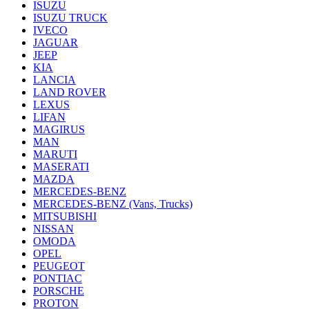
ISUZU
ISUZU TRUCK
IVECO
JAGUAR
JEEP
KIA
LANCIA
LAND ROVER
LEXUS
LIFAN
MAGIRUS
MAN
MARUTI
MASERATI
MAZDA
MERCEDES-BENZ
MERCEDES-BENZ (Vans, Trucks)
MITSUBISHI
NISSAN
OMODA
OPEL
PEUGEOT
PONTIAC
PORSCHE
PROTON