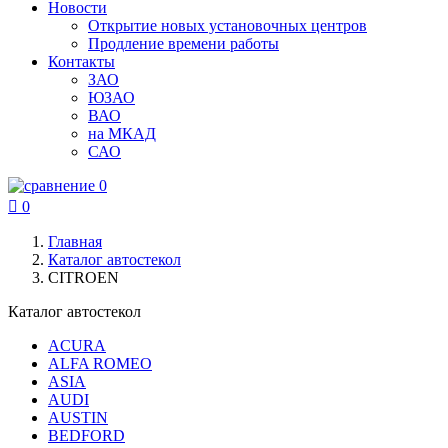
Новости
Открытие новых установочных центров
Продление времени работы
Контакты
ЗАО
ЮЗАО
ВАО
на МКАД
САО
0

0
Главная
Каталог автостекол
CITROEN
Каталог автостекол
ACURA
ALFA ROMEO
ASIA
AUDI
AUSTIN
BEDFORD