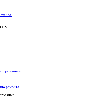
MOTIVE
л грузовиков
очно ремонта
серьезные…