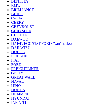
BENTLEY
BMW
BRILLIANCE
BUICK
Cadillac
CHERY
CHEVROLET
CHRYSLER
CITROEN
DAEWOO
DAF/IVECO/FIAT/FORD (Van/Tracks)
DAIHATSU
DODGE
FERRARI
FIAT
FORD
FREIGHTLINER
GEELY
GREAT WALL
HAVAL
HINO
HONDA
HUMMER
HYUNDAI
INFINITI