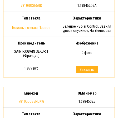
7810RGSE5RD
1Z9845206A
Тип стекла
Характеристики
Зеленое - Solar Control, Задняя
Боковые стекла-Правое
дверь опускное, На Универсал
Производитель
Изображение
SAINT-GOBAIN SEKURIT
0 фото
(Франция)
1 977 руб
Заказать
Еврокод
OEM номер
7810LCCE5RDKW
1Z9845025
Тип стекла
Характеристики