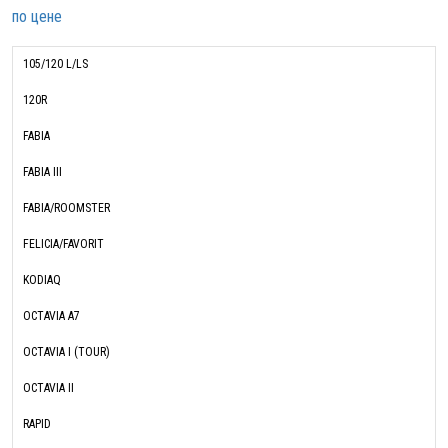
по цене
105/120 L/LS
120R
FABIA
FABIA III
FABIA/ROOMSTER
FELICIA/FAVORIT
KODIAQ
OCTAVIA A7
OCTAVIA I (TOUR)
OCTAVIA II
RAPID