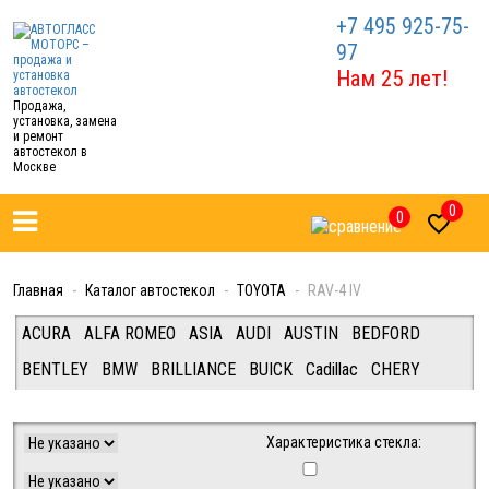
+7 495 925-75-
97
Нам 25 лет!
Продажа,
установка, замена
и ремонт
автостекол в
Москве
0
0

Главная
Каталог автостекол
TOYOTA
RAV-4 IV
ACURA
ALFA ROMEO
ASIA
AUDI
AUSTIN
BEDFORD
BENTLEY
BMW
BRILLIANCE
BUICK
Cadillac
CHERY
CHEVROLET
CHRYSLER
CITROEN
DAEWOO
DAF/IVECO/FIAT/FORD (Van/Tracks)
DAIHATSU
DODGE
Характеристика стекла:
FERRARI
FIAT
FORD
FREIGHTLINER
GEELY
GREAT WALL