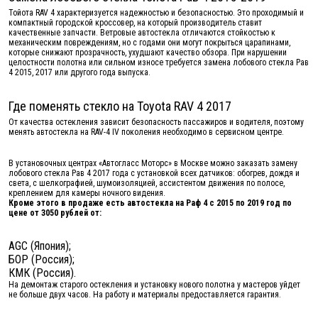
Тойота RAV 4 характеризуется надежностью и безопасностью. Это проходимый и
компактный городской кроссовер, на который производитель ставит
качественные запчасти. Ветровые автостекла отличаются стойкостью к
механическим повреждениям, но с годами они могут покрыться царапинами,
которые снижают прозрачность, ухудшают качество обзора. При нарушении
целостности полотна или сильном износе требуется замена лобового стекла Рав
4 2015, 2017 или другого года выпуска.
Где поменять стекло на Toyota RAV 4 2017
От качества остекления зависит безопасность пассажиров и водителя, поэтому
менять автостекла на RAV-4 IV поколения необходимо в сервисном центре.
В установочных центрах «Автогласс Моторс» в Москве можно заказать замену
лобового стекла Рав 4 2017 года с установкой всех датчиков: обогрев, дождя и
света, с шелкографией, шумоизоляцией, ассистентом движения по полосе,
креплением для камеры ночного видения.
Кроме этого в продаже есть автостекла на Раф 4 с 2015 по 2019 год по
цене от 3050 рублей от:
AGC (Япония);
БОР (Россия);
КМК (Россия).
На демонтаж старого остекления и установку нового полотна у мастеров уйдет
не больше двух часов. На работу и материалы предоставляется гарантия.