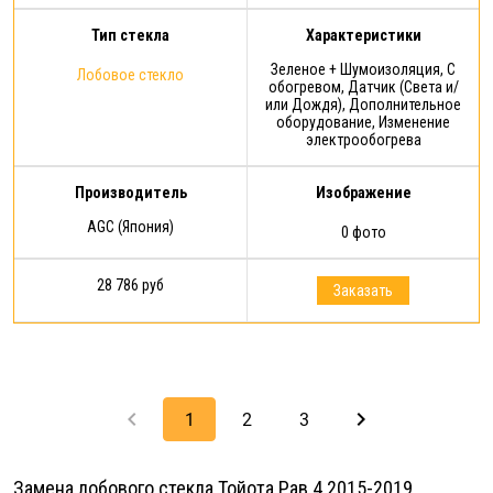
Тип стекла
Характеристики
Зеленое + Шумоизоляция, С
Лобовое стекло
обогревом, Датчик (Света и/
или Дождя), Дополнительное
оборудование, Изменение
электрообогрева
Производитель
Изображение
AGC (Япония)
0 фото
28 786 руб
Заказать
keyboard_arrow_left
keyboard_arrow_right
1
2
3
Замена лобового стекла Тойота Рав 4 2015-2019