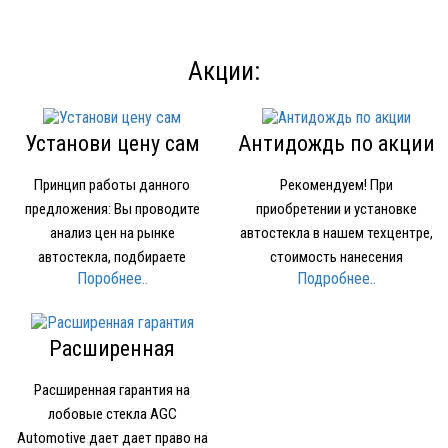
Акции:
Установи цену сам
Антидождь по акции
Принцип работы данного
Рекомендуем! При
предложения: Вы проводите
приобретении и установке
анализ цен на рынке
автостекла в нашем техцентре,
автостекла, подбираете
стоимость нанесения
Поробнее..
Подробнее..
устраивающее вас по качеству
нанопокрытия для стекол
и цене стекло Звоните в нашу
OMBRELLO (AQUAPEL) (США)
компанию и называете где и за
1500 рублей вместо 2000 рублей.
Расширенная
какую минимальную цену нашли
гарантия
стекло Мы предоставляем вам
Расширенная гарантия на
стекло того же производителя…
лобовые стекла AGC
Automotive дает дает право на