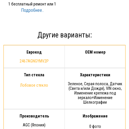
1 бесплатный ремонт или 1
Подробнее..
бесплатное лобовое стекло при
наступлении Гарантийного
случая. Условия
предоставления Расширенной
Другие варианты:
гарантии: срок действия
Расширенной гарантии - 1 год с
момента…
Еврокод
OEM номер
2467AGNGYMV2P
Тип стекла
Характеристики
Зеленое, Серая полоса, Датчик
Лобовое стекло
(Света и/или Дождя), VIN окно,
Изменение крепежа под
зеркало+Изменение
Шелкографии
Производитель
Изображение
AGC (Япония)
0 фото