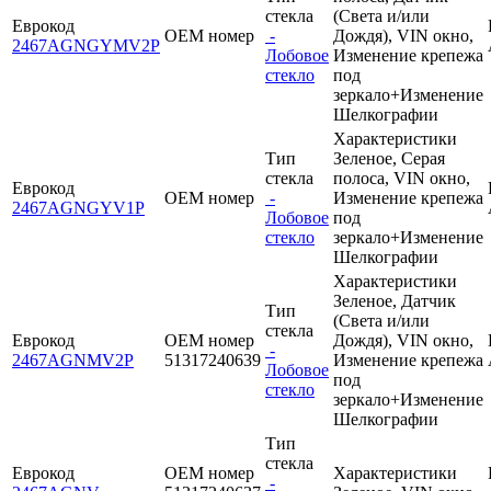
стекла
(Света и/или
Еврокод
OEM номер
-
Дождя), VIN окно,
2467AGNGYMV2P
Лобовое
Изменение крепежа
стекло
под
зеркало+Изменение
Шелкографии
Характеристики
Тип
Зеленое, Серая
стекла
полоса, VIN окно,
Еврокод
OEM номер
-
Изменение крепежа
2467AGNGYV1P
Лобовое
под
стекло
зеркало+Изменение
Шелкографии
Характеристики
Зеленое, Датчик
Тип
(Света и/или
стекла
Еврокод
OEM номер
Дождя), VIN окно,
-
2467AGNMV2P
51317240639
Изменение крепежа
Лобовое
под
стекло
зеркало+Изменение
Шелкографии
Тип
стекла
Еврокод
OEM номер
Характеристики
-