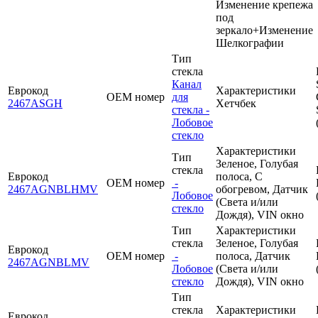
Изменение крепежа
под
зеркало+Изменение
Шелкографии
Тип
стекла
Канал
Еврокод
Характеристики
OEM номер
для
2467ASGH
Хетчбек
стекла -
Лобовое
стекло
Характеристики
Тип
Зеленое, Голубая
стекла
Еврокод
полоса, С
OEM номер
-
2467AGNBLHMV
обогревом, Датчик
Лобовое
(Света и/или
стекло
Дождя), VIN окно
Тип
Характеристики
стекла
Зеленое, Голубая
Еврокод
OEM номер
-
полоса, Датчик
2467AGNBLMV
Лобовое
(Света и/или
стекло
Дождя), VIN окно
Тип
стекла
Характеристики
Еврокод