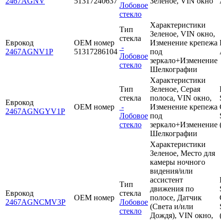
2467AGNV
51317240637
Зеленое, VIN окно
Лобовое
стекло
Характеристики
Тип
Зеленое, VIN окно,
стекла
Еврокод
OEM номер
Изменение крепежа
-
2467AGNV1P
51317286104
под
Лобовое
зеркало+Изменение
стекло
Шелкографии
Характеристики
Тип
Зеленое, Серая
стекла
полоса, VIN окно,
Еврокод
OEM номер
-
Изменение крепежа
2467AGNGYV1P
Лобовое
под
стекло
зеркало+Изменение
Шелкографии
Характеристики
Зеленое, Место для
камеры ночного
видения/или
ассистент
Тип
движения по
Еврокод
стекла
OEM номер
полосе, Датчик
2467AGNCMV3P
Лобовое
(Света и/или
стекло
Дождя), VIN окно,