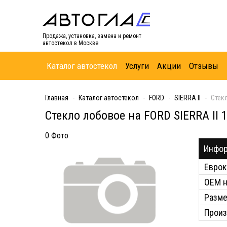
Продажа, установка, замена и ремонт
автостекол в Москве
Каталог автостекол
Услуги
Акции
Отзывы
Главная
Каталог автостекол
FORD
SIERRA II
Стек
Стекло лобовое на FORD SIERRA II
0 Фото
Инфор
Еврок
ОЕМ 
Разм
Произ