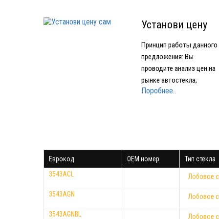
Установи цену
сам
Принцип работы данного
предложения: Вы
проводите анализ цен на
рынке автостекла,
Поробнее..
подбираете устраивающе
вас по качеству и цене
стекло Звоните в нашу
компанию и называете гд
и за какую минимальную
цену нашли стекло Мы
Еврокод
OEM номер
Тип стекла
предоставляем вам стек
того же производителя…
3543ACL
Лобовое с
3543AGN
Лобовое с
3543AGNBL
Лобовое с