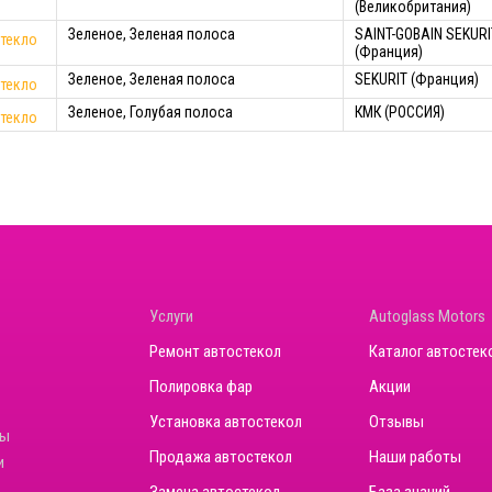
(Великобритания)
Зеленое, Зеленая полоса
SAINT-GOBAIN SEKURI
текло
(Франция)
Зеленое, Зеленая полоса
SEKURIT (Франция)
текло
Зеленое, Голубая полоса
КМК (РОССИЯ)
текло
Услуги
Autoglass Motors
Ремонт автостекол
Каталог автостек
Полировка фар
Акции
Установка автостекол
Отзывы
ны
Продажа автостекол
Наши работы
и
Замена автостекол
База знаний