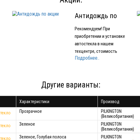
Антидождь по
акции
Рекомендуем! При
приобретении и установке
автостекла в нашем
техцентре, стоимость
Подробнее..
е
нанесения нанопокрытия
для стекол OMBRELLO
(AQUAPEL) (США) 1500
е
рублей вместо 2000 рублей.
Другие варианты:
Характеристики
Производ
ло
Прозрачное
PILKINGTON
текло
(Великобритания)
Зеленое
PILKINGTON
текло
(Великобритания)
Зеленое, Голубая полоса
PILKINGTON
текло