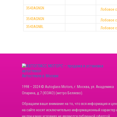
3543AGNGN
Лобовое с
3543AGNGN
Лобовое с
3543AGNBL
Лобовое с
Автостекла в Москве
1998 – 2024 © Autoglass Motors, г. Москва, ул. Академика
Опарина, д.7 (ЮЗАО) (метро Беляево).
Обращаем ваше внимание на то, что вся информация и це
на сайте носят исключительно информационный характер 
ни при каких условиях не являются публичной офертой,