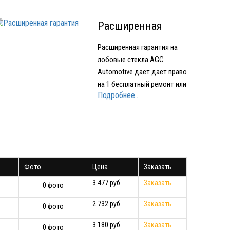
Расширенная
гарантия
Расширенная гарантия на
лобовые стекла AGC
Automotive дает дает право
на 1 бесплатный ремонт или
Подробнее..
1 бесплатное лобовое
стекло при наступлении
Гарантийного случая.
Условия предоставления
Расширенной гарантии:
срок действия
Фото
Цена
Заказать
Расширенной гарантии - 1
год с момента…
3 477 руб
Заказать
0 фото
2 732 руб
Заказать
0 фото
3 180 руб
Заказать
0 фото