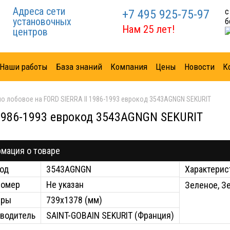
Адреса сети
с
+7 495 925-75-97
установочных
б
Нам 25 лет!
центров
Наши работы
База знаний
Компания
Цены
Новости
К
ло лобовое на FORD SIERRA II 1986-1993 еврокод 3543AGNGN SEKURIT
 1986-1993 еврокод 3543AGNGN SEKURIT
мация о товаре
од
3543AGNGN
Характерис
номер
Не указан
Зеленое, З
еры
739x1378 (мм)
водитель
SAINT-GOBAIN SEKURIT (Франция)