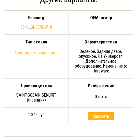
гарантии: срок действия
Расширенной гарантии - 1 год с
момента…
Еврокод
OEM номер
3546LGNE5RDW1K
Тип стекла
Характеристики
Зеленое, Задняя дверь
Боковые стекла-Левое
опускное, На Универсал,
Дополнительное
оборудование, Изменение to
Hardware
Производитель
Изображение
SAINT-GOBAIN SEKURIT
0 фото
(Франция)
1 346 руб
Заказать