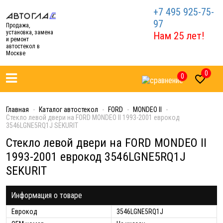
+7 495 925-75-
97
Продажа,
установка, замена
Нам 25 лет!
и ремонт
автостекол в
Москве
0
0

Главная
Каталог автостекол
FORD
MONDEO II
Стекло левой двери на FORD MONDEO II 1993-2001 еврокод
3546LGNE5RQ1J SEKURIT
Стекло левой двери на FORD MONDEO II
1993-2001 еврокод 3546LGNE5RQ1J
SEKURIT
Информация о товаре
Еврокод
3546LGNE5RQ1J