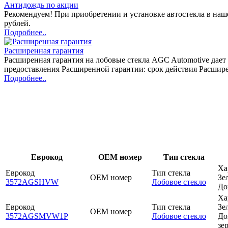
Антидождь по акции
Рекомендуем! При приобретении и установке автостекла в н
рублей.
Подробнее..
Расширенная гарантия
Расширенная гарантия на лобовые стекла AGC Automotive дает 
предоставления Расширенной гарантии: срок действия Расшире
Подробнее..
Еврокод
OEM номер
Тип стекла
Ха
Еврокод
Тип стекла
OEM номер
Зе
3572AGSHVW
Лобовое стекло
До
Ха
Еврокод
Тип стекла
Зе
OEM номер
3572AGSMVW1P
Лобовое стекло
До
зе