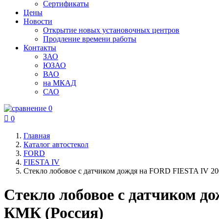
Сертификаты
Цены
Новости
Открытие новых установочных центров
Продление времени работы
Контакты
ЗАО
ЮЗАО
ВАО
на МКАД
САО
0

0
Главная
Каталог автостекол
FORD
FIESTA IV
Стекло лобовое с датчиком дождя на FORD FIESTA IV 2
Стекло лобовое с датчиком д
КМК (Россия)