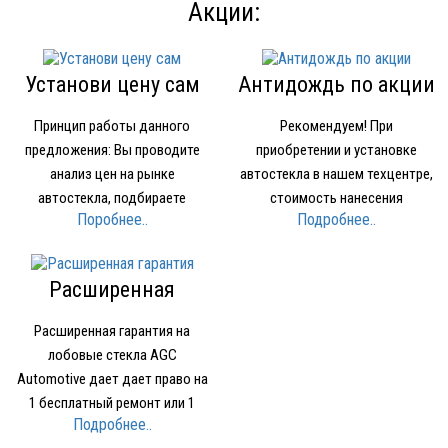
Акции:
Установи цену сам
Антидождь по акции
Принцип работы данного
Рекомендуем! При
предложения: Вы проводите
приобретении и установке
анализ цен на рынке
автостекла в нашем техцентре,
автостекла, подбираете
стоимость нанесения
Поробнее..
Подробнее..
устраивающее вас по качеству
нанопокрытия для стекол
и цене стекло Звоните в нашу
OMBRELLO (AQUAPEL) (США)
компанию и называете где и за
1500 рублей вместо 2000 рублей.
Расширенная
какую минимальную цену нашли
гарантия
стекло Мы предоставляем вам
Расширенная гарантия на
стекло того же производителя…
лобовые стекла AGC
Automotive дает дает право на
1 бесплатный ремонт или 1
Подробнее..
бесплатное лобовое стекло при