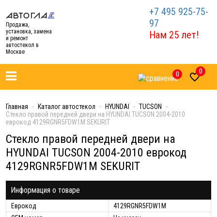
+7 495 925-75-
97
Продажа,
установка, замена
Нам 25 лет!
и ремонт
автостекол в
Москве
0
0

Главная
Каталог автостекол
HYUNDAI
TUCSON
Стекло правой передней двери на HYUNDAI TUCSON 2004-2010
еврокод 4129RGNR5FDW1M SEKURIT
Стекло правой передней двери на
HYUNDAI TUCSON 2004-2010 еврокод
4129RGNR5FDW1M SEKURIT
Информация о товаре
Еврокод
4129RGNR5FDW1M