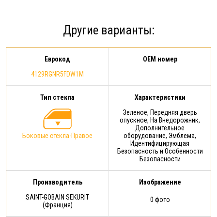
наступлении Гарантийного
случая. Условия
предоставления Расширенной
Другие варианты:
гарантии: срок действия
Расширенной гарантии - 1 год с
момента…
Еврокод
OEM номер
4129RGNR5FDW1M
Тип стекла
Характеристики
Зеленое, Передняя дверь
опускное, На Внедорожник,
Дополнительное
Боковые стекла-Правое
оборудование, Эмблема,
Идентифицирующая
Безопасность и Особенности
Безопасности
Производитель
Изображение
SAINT-GOBAIN SEKURIT
0 фото
(Франция)