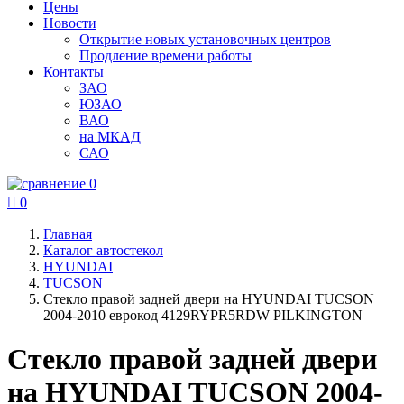
Цены
Новости
Открытие новых установочных центров
Продление времени работы
Контакты
ЗАО
ЮЗАО
ВАО
на МКАД
САО
0

0
Главная
Каталог автостекол
HYUNDAI
TUCSON
Стекло правой задней двери на HYUNDAI TUCSON
2004-2010 еврокод 4129RYPR5RDW PILKINGTON
Стекло правой задней двери
на HYUNDAI TUCSON 2004-