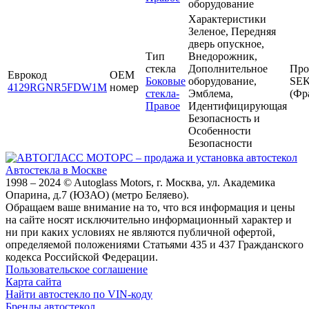
оборудование
Характеристики
Зеленое, Передняя
дверь опускное,
Тип
Внедорожник,
стекла
Дополнительное
Про
Еврокод
OEM
Боковые
оборудование,
SE
4129RGNR5FDW1M
номер
стекла-
Эмблема,
(Фр
Правое
Идентифицирующая
Безопасность и
Особенности
Безопасности
Автостекла в Москве
1998 – 2024 © Autoglass Motors, г. Москва, ул. Академика
Опарина, д.7 (ЮЗАО) (метро Беляево).
Обращаем ваше внимание на то, что вся информация и цены
на сайте носят исключительно информационный характер и
ни при каких условиях не являются публичной офертой,
определяемой положениями Статьями 435 и 437 Гражданского
кодекса Российской Федерации.
Пользовательское соглашение
Карта сайта
Найти автостекло по VIN-коду
Бренды автостекол