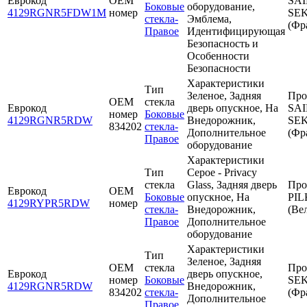
Еврокод
OEM
SA
Боковые
оборудование,
4129RGNR5FDW1M
номер
SE
стекла-
Эмблема,
(Фр
Правое
Идентифицирующая
Безопасность и
Особенности
Безопасности
Характеристики
Тип
Зеленое, Задняя
Про
OEM
стекла
Еврокод
дверь опускное, На
SA
номер
Боковые
4129RGNR5RDW
Внедорожник,
SE
834202
стекла-
Дополнительное
(Фр
Правое
оборудование
Характеристики
Тип
Серое - Privacy
стекла
Glass, Задняя дверь
Про
Еврокод
OEM
Боковые
опускное, На
PI
4129RYPR5RDW
номер
стекла-
Внедорожник,
(Ве
Правое
Дополнительное
оборудование
Характеристики
Тип
Зеленое, Задняя
OEM
стекла
Про
Еврокод
дверь опускное,
номер
Боковые
SE
4129RGNR5RDW
Внедорожник,
834202
стекла-
(Фр
Дополнительное
Правое