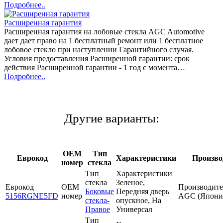
Подробнее..
Расширенная гарантия
Расширенная гарантия на лобовые стекла AGC Automotive
дает дает право на 1 бесплатный ремонт или 1 бесплатное
лобовое стекло при наступлении Гарантийного случая.
Условия предоставления Расширенной гарантии: срок
действия Расширенной гарантии - 1 год с момента…
Подробнее..
Другие варианты:
OEM
Тип
Еврокод
Характеристики
Произво
номер
стекла
Тип
Характеристики
стекла
Зеленое,
Еврокод
OEM
Производите
Боковые
Передняя дверь
5156RGNE5FD
номер
AGC (Япони
стекла-
опускное, На
Правое
Универсал
Тип