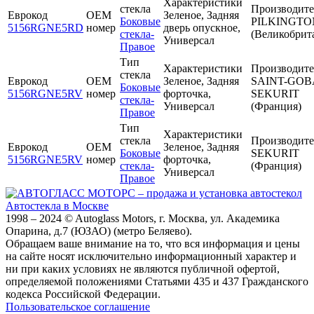
Характеристики
стекла
Производите
Еврокод
OEM
Зеленое, Задняя
Боковые
PILKINGTO
5156RGNE5RD
номер
дверь опускное,
стекла-
(Великобрит
Универсал
Правое
Тип
Характеристики
Производите
стекла
Еврокод
OEM
Зеленое, Задняя
SAINT-GOB
Боковые
5156RGNE5RV
номер
форточка,
SEKURIT
стекла-
Универсал
(Франция)
Правое
Тип
Характеристики
стекла
Производите
Еврокод
OEM
Зеленое, Задняя
Боковые
SEKURIT
5156RGNE5RV
номер
форточка,
стекла-
(Франция)
Универсал
Правое
Автостекла в Москве
1998 – 2024 © Autoglass Motors, г. Москва, ул. Академика
Опарина, д.7 (ЮЗАО) (метро Беляево).
Обращаем ваше внимание на то, что вся информация и цены
на сайте носят исключительно информационный характер и
ни при каких условиях не являются публичной офертой,
определяемой положениями Статьями 435 и 437 Гражданского
кодекса Российской Федерации.
Пользовательское соглашение