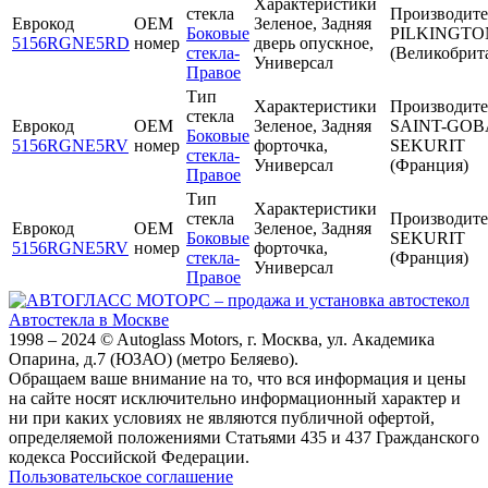
Характеристики
стекла
Производите
Еврокод
OEM
Зеленое, Задняя
Боковые
PILKINGTO
5156RGNE5RD
номер
дверь опускное,
стекла-
(Великобрит
Универсал
Правое
Тип
Характеристики
Производите
стекла
Еврокод
OEM
Зеленое, Задняя
SAINT-GOB
Боковые
5156RGNE5RV
номер
форточка,
SEKURIT
стекла-
Универсал
(Франция)
Правое
Тип
Характеристики
стекла
Производите
Еврокод
OEM
Зеленое, Задняя
Боковые
SEKURIT
5156RGNE5RV
номер
форточка,
стекла-
(Франция)
Универсал
Правое
Автостекла в Москве
1998 – 2024 © Autoglass Motors, г. Москва, ул. Академика
Опарина, д.7 (ЮЗАО) (метро Беляево).
Обращаем ваше внимание на то, что вся информация и цены
на сайте носят исключительно информационный характер и
ни при каких условиях не являются публичной офертой,
определяемой положениями Статьями 435 и 437 Гражданского
кодекса Российской Федерации.
Пользовательское соглашение