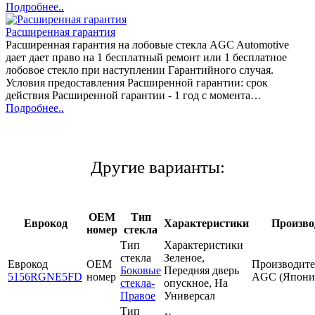
Подробнее..
Расширенная гарантия
Расширенная гарантия на лобовые стекла AGC Automotive
дает дает право на 1 бесплатный ремонт или 1 бесплатное
лобовое стекло при наступлении Гарантийного случая.
Условия предоставления Расширенной гарантии: срок
действия Расширенной гарантии - 1 год с момента…
Подробнее..
Другие варианты:
OEM
Тип
Еврокод
Характеристики
Произво
номер
стекла
Тип
Характеристики
стекла
Зеленое,
Еврокод
OEM
Производите
Боковые
Передняя дверь
5156RGNE5FD
номер
AGC (Япони
стекла-
опускное, На
Правое
Универсал
Тип