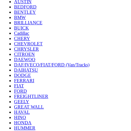
AUSTIN
BEDFORD
BENTLEY
BMW
BRILLIANCE
BUICK
Cadillac
CHERY
CHEVROLET
CHRYSLER
CITROEN
DAEWOO
DAF/IVECO/FIAT/FORD (Van/Tracks)
DAIHATSU
DODGE
FERRARI
FIAT
FORD
FREIGHTLINER
GEELY
GREAT WALL
HAVAL
HINO
HONDA
HUMMER