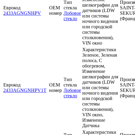
Тип
Произв
шелкографии для
Еврокод
OEM
стекла
SAINT
датчиков (LDW
2433AGNGNHPV
номер
Лобовое
SEKUR
или системы
стекло
(Франц
ночного видения
или городской
системы
столкновения),
VIN окно
Характеристики
Зеленое, Зеленая
полоса, С
обогревом,
Изменение
шелкографии для
Тип
Произв
датчиков (LDW
Еврокод
OEM
стекла
SAINT
или системы
2433AGNGNHPV1T
номер
Лобовое
SEKUR
ночного видения
стекло
(Франц
или городской
системы
столкновения),
VIN окно,
Изменение
Датчика
Характеристики
Тип
Произв