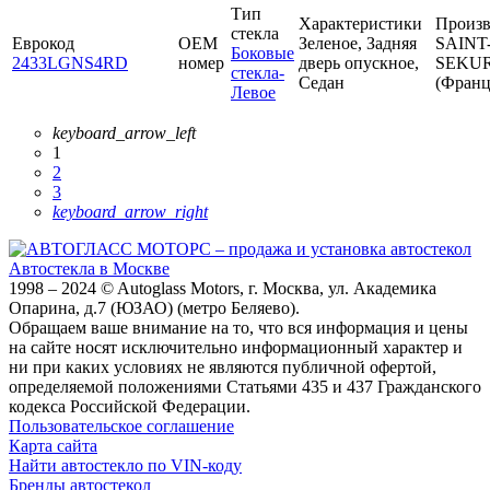
Тип
Характеристики
Произв
стекла
Еврокод
OEM
Зеленое, Задняя
SAINT
Боковые
2433LGNS4RD
номер
дверь опускное,
SEKUR
стекла-
Седан
(Франц
Левое
keyboard_arrow_left
1
2
3
keyboard_arrow_right
Автостекла в Москве
1998 – 2024 © Autoglass Motors, г. Москва, ул. Академика
Опарина, д.7 (ЮЗАО) (метро Беляево).
Обращаем ваше внимание на то, что вся информация и цены
на сайте носят исключительно информационный характер и
ни при каких условиях не являются публичной офертой,
определяемой положениями Статьями 435 и 437 Гражданского
кодекса Российской Федерации.
Пользовательское соглашение
Карта сайта
Найти автостекло по VIN-коду
Бренды автостекол