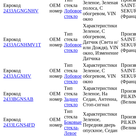
Зеленое, Зеленая
Еврокод
OEM
стекла
SAINT
полоса, С
2433AGNGNHV
номер
Лобовое
SEKUR
обогревом, VIN
стекло
(Франц
окно
Характеристики
Зеленое, С
Тип
Произв
обогревом,
Еврокод
OEM
стекла
SAINT
Датчик (Света и/
2433AGNHMV1T
номер
Лобовое
SEKUR
или Дождя), VIN
стекло
(Франц
окно, Изменение
Датчика
Тип
Характеристики
Произв
Еврокод
OEM
стекла
Зеленое, С
SAINT
2433AGNHV
номер
Лобовое
обогревом, VIN
SEKUR
стекло
окно
(Франц
Тип
Характеристики
Произв
Еврокод
OEM
стекла
Зеленое, На
PILKI
2433BGNSAB
номер
Заднее
Седан, Антенна,
(Велик
стекло
Стоп-сигнал
Тип
Характеристики
стекла
Произв
Еврокод
OEM
Зеленое,
Боковые
PILKI
2433LGNS4FD
номер
Передняя дверь
стекла-
(Велик
опускное, Седан
Левое