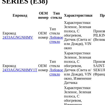
SERIES (E38)
OEM
Тип
Еврокод
Характеристики
Пр
номер
стекла
Характеристики
Зеленое, Зеленая
Тип
полоса, С
Произв
Еврокод
OEM
стекла
обогревом,
PILKI
2433AGNGNHMV
номер
Лобовое
Датчик (Света и/
(Велик
стекло
или Дождя), VIN
окно
Характеристики
Зеленое, Зеленая
Тип
полоса, С
Произв
Еврокод
OEM
стекла
обогревом,
SAINT
2433AGNGNHMV1T
номер
Лобовое
Датчик (Света и/
SEKUR
стекло
или Дождя), VIN
(Франц
окно, Изменение
Датчика
Характеристики
Зеленое, Зеленая
полоса, С
обогревом,
Изменение