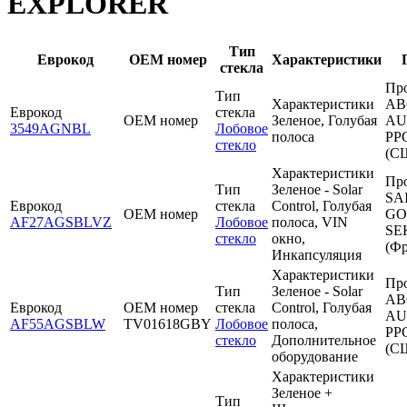
EXPLORER
Тип
Еврокод
OEM номер
Характеристики
стекла
Пр
Тип
Характеристики
AB
Еврокод
стекла
OEM номер
Зеленое, Голубая
AU
3549AGNBL
Лобовое
полоса
PP
стекло
(С
Характеристики
Пр
Тип
Зеленое - Solar
SA
Еврокод
стекла
Control, Голубая
OEM номер
GO
AF27AGSBLVZ
Лобовое
полоса, VIN
SE
стекло
окно,
(Фр
Инкапсуляция
Характеристики
Пр
Тип
Зеленое - Solar
AB
Еврокод
OEM номер
стекла
Control, Голубая
AU
AF55AGSBLW
TV01618GBY
Лобовое
полоса,
PP
стекло
Дополнительное
(С
оборудование
Характеристики
Зеленое +
Тип