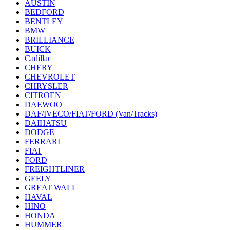
AUSTIN
BEDFORD
BENTLEY
BMW
BRILLIANCE
BUICK
Cadillac
CHERY
CHEVROLET
CHRYSLER
CITROEN
DAEWOO
DAF/IVECO/FIAT/FORD (Van/Tracks)
DAIHATSU
DODGE
FERRARI
FIAT
FORD
FREIGHTLINER
GEELY
GREAT WALL
HAVAL
HINO
HONDA
HUMMER