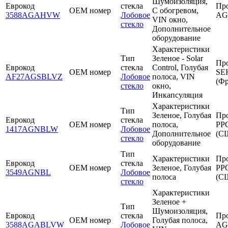
Шумоизоляция,
Еврокод
стекла
Пр
OEM номер
С обогревом,
3588AGAHVW
Лобовое
AG
VIN окно,
стекло
Дополнительное
оборудование
Характеристики
Тип
Зеленое - Solar
Пр
Еврокод
стекла
Control, Голубая
OEM номер
SE
AF27AGSBLVZ
Лобовое
полоса, VIN
(Фр
стекло
окно,
Инкапсуляция
Характеристики
Тип
Зеленое, Голубая
Пр
Еврокод
стекла
OEM номер
полоса,
PP
1417AGNBLW
Лобовое
Дополнительное
(С
стекло
оборудование
Тип
Характеристики
Пр
Еврокод
стекла
OEM номер
Зеленое, Голубая
PP
3549AGNBL
Лобовое
полоса
(С
стекло
Характеристики
Зеленое +
Тип
Шумоизоляция,
Еврокод
стекла
Пр
OEM номер
Голубая полоса,
3588AGABLVW
Лобовое
AG