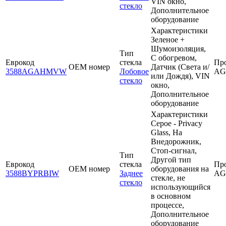
VIN окно,
стекло
Дополнительное
оборудование
Характеристики
Зеленое +
Шумоизоляция,
Тип
С обогревом,
Еврокод
стекла
Пр
OEM номер
Датчик (Света и/
3588AGAHMVW
Лобовое
AG
или Дождя), VIN
стекло
окно,
Дополнительное
оборудование
Характеристики
Серое - Privacy
Glass, На
Внедорожник,
Стоп-сигнал,
Тип
Другой тип
Еврокод
стекла
Пр
OEM номер
оборудования на
3588BYPRBIW
Заднее
AG
стекле, не
стекло
использующийся
в основном
процессе,
Дополнительное
оборудование