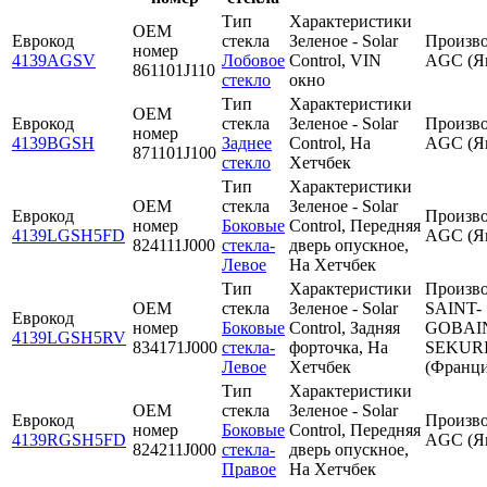
Тип
Характеристики
OEM
Еврокод
стекла
Зеленое - Solar
Произво
номер
4139AGSV
Лобовое
Control, VIN
AGC (Я
861101J110
стекло
окно
Тип
Характеристики
OEM
Еврокод
стекла
Зеленое - Solar
Произво
номер
4139BGSH
Заднее
Control, На
AGC (Я
871101J100
стекло
Хетчбек
Тип
Характеристики
OEM
стекла
Зеленое - Solar
Еврокод
Произво
номер
Боковые
Control, Передняя
4139LGSH5FD
AGC (Я
824111J000
стекла-
дверь опускное,
Левое
На Хетчбек
Тип
Характеристики
Произво
OEM
стекла
Зеленое - Solar
SAINT-
Еврокод
номер
Боковые
Control, Задняя
GOBAI
4139LGSH5RV
834171J000
стекла-
форточка, На
SEKUR
Левое
Хетчбек
(Франци
Тип
Характеристики
OEM
стекла
Зеленое - Solar
Еврокод
Произво
номер
Боковые
Control, Передняя
4139RGSH5FD
AGC (Я
824211J000
стекла-
дверь опускное,
Правое
На Хетчбек