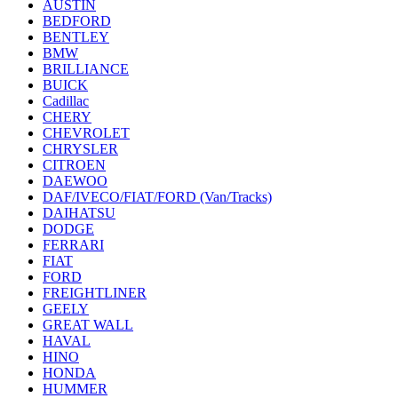
AUSTIN
BEDFORD
BENTLEY
BMW
BRILLIANCE
BUICK
Cadillac
CHERY
CHEVROLET
CHRYSLER
CITROEN
DAEWOO
DAF/IVECO/FIAT/FORD (Van/Tracks)
DAIHATSU
DODGE
FERRARI
FIAT
FORD
FREIGHTLINER
GEELY
GREAT WALL
HAVAL
HINO
HONDA
HUMMER