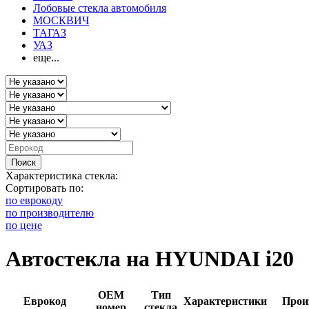
Лобовые стекла автомобиля
МОСКВИЧ
ТАГАЗ
УАЗ
еще...
Поиск
Характеристика стекла:
Сортировать по:
по еврокоду
по производителю
по цене
Автостекла на HYUNDAI i20
OEM
Тип
Еврокод
Характеристики
Прои
номер
стекла