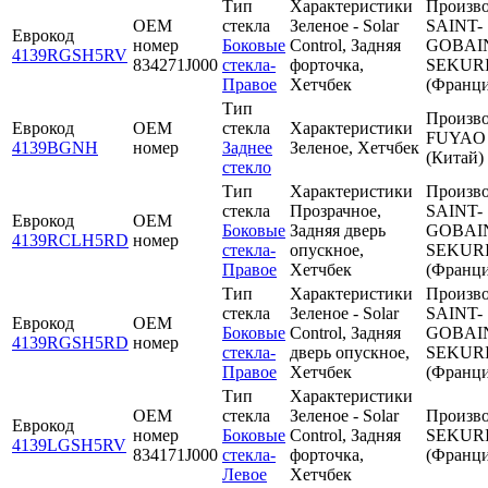
Тип
Характеристики
Произво
OEM
стекла
Зеленое - Solar
SAINT-
Еврокод
номер
Боковые
Control, Задняя
GOBAI
4139RGSH5RV
834271J000
стекла-
форточка,
SEKUR
Правое
Хетчбек
(Франци
Тип
Произво
Еврокод
OEM
стекла
Характеристики
FUYAO
4139BGNH
номер
Заднее
Зеленое, Хетчбек
(Китай)
стекло
Тип
Характеристики
Произво
стекла
Прозрачное,
SAINT-
Еврокод
OEM
Боковые
Задняя дверь
GOBAI
4139RCLH5RD
номер
стекла-
опускное,
SEKUR
Правое
Хетчбек
(Франци
Тип
Характеристики
Произво
стекла
Зеленое - Solar
SAINT-
Еврокод
OEM
Боковые
Control, Задняя
GOBAI
4139RGSH5RD
номер
стекла-
дверь опускное,
SEKUR
Правое
Хетчбек
(Франци
Тип
Характеристики
OEM
стекла
Зеленое - Solar
Произво
Еврокод
номер
Боковые
Control, Задняя
SEKUR
4139LGSH5RV
834171J000
стекла-
форточка,
(Франци
Левое
Хетчбек