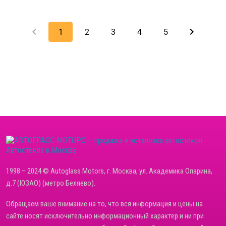
keyboard_arrow_left
keyboard_arrow_right
1
2
3
4
5
Автостекла в Москве
1998 – 2024 © Autoglass Motors, г. Москва, ул. Академика Опарина,
д.7 (ЮЗАО) (метро Беляево).
Обращаем ваше внимание на то, что вся информация и цены на
сайте носят исключительно информационный характер и ни при