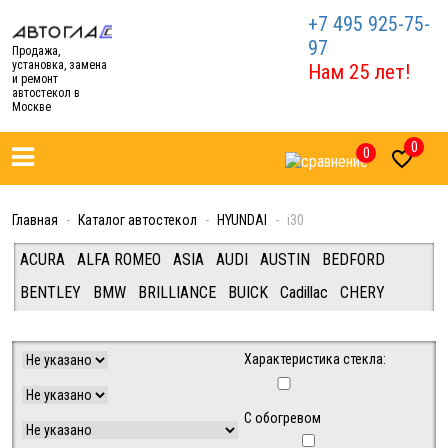
+7 495 925-75-
97
Продажа,
установка, замена
Нам 25 лет!
и ремонт
автостекол в
Москве
0
0

Главная
Каталог автостекол
HYUNDAI
i30
ACURA
ALFA ROMEO
ASIA
AUDI
AUSTIN
BEDFORD
BENTLEY
BMW
BRILLIANCE
BUICK
Cadillac
CHERY
CHEVROLET
CHRYSLER
CITROEN
DAEWOO
DAF/IVECO/FIAT/FORD (Van/Tracks)
DAIHATSU
DODGE
Характеристика стекла:
FERRARI
FIAT
FORD
FREIGHTLINER
GEELY
GREAT WALL
С обогревом
HAVAL
HINO
HONDA
HUMMER
HYUNDAI
INFINITI