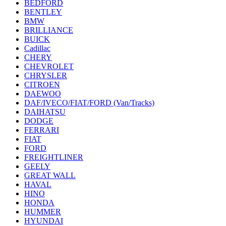
BEDFORD
BENTLEY
BMW
BRILLIANCE
BUICK
Cadillac
CHERY
CHEVROLET
CHRYSLER
CITROEN
DAEWOO
DAF/IVECO/FIAT/FORD (Van/Tracks)
DAIHATSU
DODGE
FERRARI
FIAT
FORD
FREIGHTLINER
GEELY
GREAT WALL
HAVAL
HINO
HONDA
HUMMER
HYUNDAI