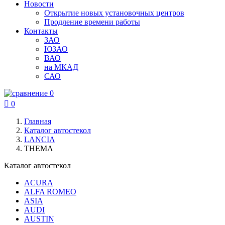
Новости
Открытие новых установочных центров
Продление времени работы
Контакты
ЗАО
ЮЗАО
ВАО
на МКАД
САО
0

0
Главная
Каталог автостекол
LANCIA
THEMA
Каталог автостекол
ACURA
ALFA ROMEO
ASIA
AUDI
AUSTIN