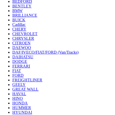
BEDFORD
BENTLEY
BMW
BRILLIANCE
BUICK
Cadillac
CHERY
CHEVROLET
CHRYSLER
CITROEN
DAEWOO
DAF/IVECO/FIAT/FORD (Van/Tracks)
DAIHATSU
DODGE
FERRARI
FIAT
FORD
FREIGHTLINER
GEELY
GREAT WALL
HAVAL
HINO
HONDA
HUMMER
HYUNDAI