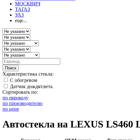
МОСКВИЧ
ТАГАЗ
УАЗ
еще...
Поиск
Характеристика стекла:
С обогревом
Датчик дождя/света
Сортировать по:
по еврокоду
по производителю
по цене
Автостекла на LEXUS LS460