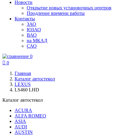
Новости
Открытие новых установочных центров
Продление времени работы
Контакты
ЗАО
ЮЗАО
ВАО
на МКАД
САО
0

0
Главная
Каталог автостекол
LEXUS
LS460 LHD
Каталог автостекол
ACURA
ALFA ROMEO
ASIA
AUDI
AUSTIN