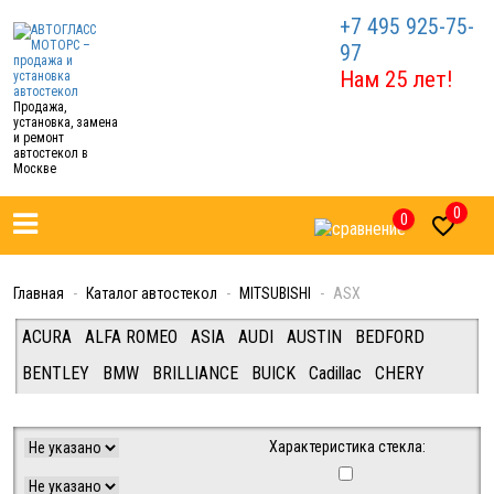
+7 495 925-75-
97
Нам 25 лет!
Продажа,
установка, замена
и ремонт
автостекол в
Москве
0
0

Главная
Каталог автостекол
MITSUBISHI
ASX
ACURA
ALFA ROMEO
ASIA
AUDI
AUSTIN
BEDFORD
BENTLEY
BMW
BRILLIANCE
BUICK
Cadillac
CHERY
CHEVROLET
CHRYSLER
CITROEN
DAEWOO
DAF/IVECO/FIAT/FORD (Van/Tracks)
DAIHATSU
DODGE
Характеристика стекла:
FERRARI
FIAT
FORD
FREIGHTLINER
GEELY
GREAT WALL