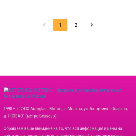
keyboard_arrow_left
keyboard_arrow_right
1
2
Автостекла в Москве
1998 – 2024 © Autoglass Motors, г. Москва, ул. Академика Опарина,
д.7 (ЮЗАО) (метро Беляево).
Обращаем ваше внимание на то, что вся информация и цены на
сайте носят исключительно информационный характер и ни при