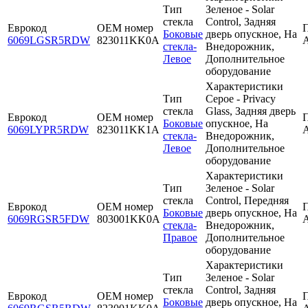
Тип
Зеленое - Solar
стекла
Control, Задняя
Еврокод
OEM номер
Боковые
дверь опускное, На
6069LGSR5RDW
823011KK0A
стекла-
Внедорожник,
Левое
Дополнительное
оборудование
Характеристики
Тип
Серое - Privacy
стекла
Glass, Задняя дверь
Еврокод
OEM номер
Боковые
опускное, На
6069LYPR5RDW
823011KK1A
стекла-
Внедорожник,
Левое
Дополнительное
оборудование
Характеристики
Тип
Зеленое - Solar
стекла
Control, Передняя
Еврокод
OEM номер
Боковые
дверь опускное, На
6069RGSR5FDW
803001KK0A
стекла-
Внедорожник,
Правое
Дополнительное
оборудование
Характеристики
Тип
Зеленое - Solar
стекла
Control, Задняя
Еврокод
OEM номер
Боковые
дверь опускное, На