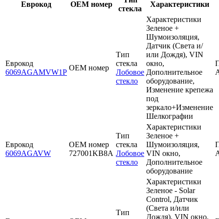
Еврокод
OEM номер
Характеристики
стекла
Характеристики
Зеленое +
Шумоизоляция,
Датчик (Света и/
Тип
или Дождя), VIN
Еврокод
стекла
окно,
OEM номер
6069AGAMVW1P
Лобовое
Дополнительное
стекло
оборудование,
Изменение крепежа
под
зеркало+Изменение
Шелкографии
Характеристики
Тип
Зеленое +
Еврокод
OEM номер
стекла
Шумоизоляция,
6069AGAVW
727001KB8A
Лобовое
VIN окно,
стекло
Дополнительное
оборудование
Характеристики
Зеленое - Solar
Control, Датчик
(Света и/или
Тип
Дождя), VIN окно,