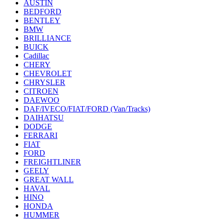
AUSTIN
BEDFORD
BENTLEY
BMW
BRILLIANCE
BUICK
Cadillac
CHERY
CHEVROLET
CHRYSLER
CITROEN
DAEWOO
DAF/IVECO/FIAT/FORD (Van/Tracks)
DAIHATSU
DODGE
FERRARI
FIAT
FORD
FREIGHTLINER
GEELY
GREAT WALL
HAVAL
HINO
HONDA
HUMMER