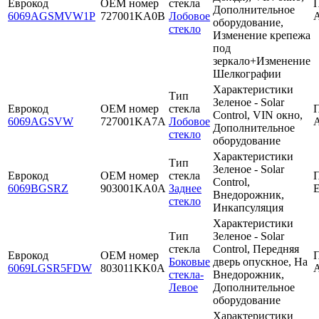
Еврокод
OEM номер
стекла
Дополнительное
6069AGSMVW1P
727001KA0B
Лобовое
оборудование,
стекло
Изменение крепежа
под
зеркало+Изменение
Шелкографии
Характеристики
Тип
Зеленое - Solar
Еврокод
OEM номер
стекла
Control, VIN окно,
6069AGSVW
727001KA7A
Лобовое
Дополнительное
стекло
оборудование
Характеристики
Тип
Зеленое - Solar
Еврокод
OEM номер
стекла
Control,
6069BGSRZ
903001KA0A
Заднее
Внедорожник,
стекло
Инкапсуляция
Характеристики
Тип
Зеленое - Solar
стекла
Control, Передняя
Еврокод
OEM номер
Боковые
дверь опускное, На
6069LGSR5FDW
803011KK0A
стекла-
Внедорожник,
Левое
Дополнительное
оборудование
Характеристики