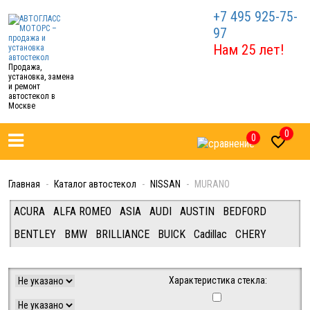
+7 495 925-75-
97
Нам 25 лет!
Продажа,
установка, замена
и ремонт
автостекол в
Москве
0
0

Главная
Каталог автостекол
NISSAN
MURANO
ACURA
ALFA ROMEO
ASIA
AUDI
AUSTIN
BEDFORD
BENTLEY
BMW
BRILLIANCE
BUICK
Cadillac
CHERY
CHEVROLET
CHRYSLER
CITROEN
DAEWOO
DAF/IVECO/FIAT/FORD (Van/Tracks)
DAIHATSU
DODGE
Характеристика стекла:
FERRARI
FIAT
FORD
FREIGHTLINER
GEELY
GREAT WALL