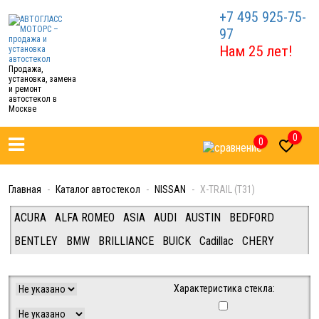
+7 495 925-75-
97
Нам 25 лет!
Продажа,
установка, замена
и ремонт
автостекол в
Москве
0
0

Главная
Каталог автостекол
NISSAN
X-TRAIL (T31)
ACURA
ALFA ROMEO
ASIA
AUDI
AUSTIN
BEDFORD
BENTLEY
BMW
BRILLIANCE
BUICK
Cadillac
CHERY
CHEVROLET
CHRYSLER
CITROEN
DAEWOO
DAF/IVECO/FIAT/FORD (Van/Tracks)
DAIHATSU
DODGE
Характеристика стекла:
FERRARI
FIAT
FORD
FREIGHTLINER
GEELY
GREAT WALL