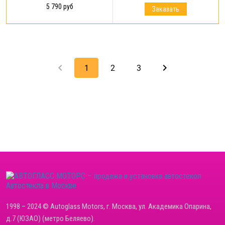
5 790 руб
Заказать
keyboard_arrow_left
keyboard_arrow_right
1
2
3
Автостекла в Москве
1998 – 2024 © Autoglass Motors, г. Москва, ул. Академика Опарина,
д.7 (ЮЗАО) (метро Беляево).