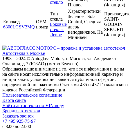
стекло
Правое
(Франция)
Характеристики
Тип
Производите
Зеленое - Solar
стекла
SAINT-
Еврокод
OEM
Control, Средняя
Боковые
GOBAIN
6300LGSV3MQ
номер
дверь
стекла-
SEKURIT
неподвижное, На
Левое
(Франция)
Минивен
Автостекла в Москве
1998 – 2024 © Autoglass Motors, г. Москва, ул. Академика
Опарина, д.7 (ЮЗАО) (метро Беляево).
Обращаем ваше внимание на то, что вся информация и цены
на сайте носят исключительно информационный характер и
ни при каких условиях не являются публичной офертой,
определяемой положениями Статьями 435 и 437 Гражданского
кодекса Российской Федерации.
Пользовательское соглашение
Карта сайта
Найти автостекло по VIN-коду
Бренды автостекол
Заказать звонок
+7 495 925-75-97
с 8:00 до 23:00