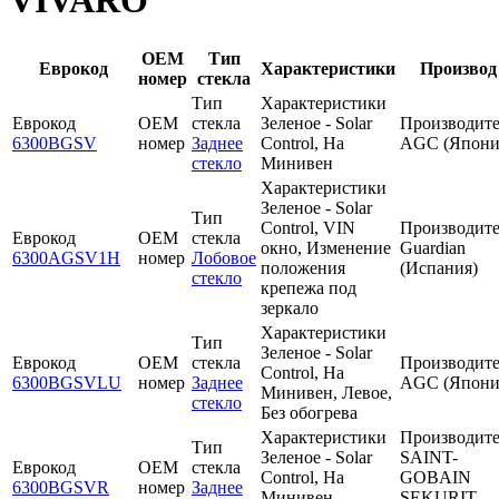
VIVARO
OEM
Тип
Еврокод
Характеристики
Производ
номер
стекла
Тип
Характеристики
Еврокод
OEM
стекла
Зеленое - Solar
Производите
6300BGSV
номер
Заднее
Control, На
AGC (Япони
стекло
Минивен
Характеристики
Зеленое - Solar
Тип
Control, VIN
Производите
Еврокод
OEM
стекла
окно, Изменение
Guardian
6300AGSV1H
номер
Лобовое
положения
(Испания)
стекло
крепежа под
зеркало
Характеристики
Тип
Зеленое - Solar
Еврокод
OEM
стекла
Производите
Control, На
6300BGSVLU
номер
Заднее
AGC (Япони
Минивен, Левое,
стекло
Без обогрева
Характеристики
Производите
Тип
Зеленое - Solar
SAINT-
Еврокод
OEM
стекла
Control, На
GOBAIN
6300BGSVR
номер
Заднее
Минивен,
SEKURIT