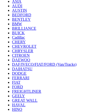
ASIA
AUDI
AUSTIN
BEDFORD
BENTLEY
BMW
BRILLIANCE
BUICK
Cadillac
CHERY
CHEVROLET
CHRYSLER
CITROEN
DAEWOO
DAF/IVECO/FIAT/FORD (Van/Tracks)
DAIHATSU
DODGE
FERRARI
FIAT
FORD
FREIGHTLINER
GEELY
GREAT WALL
HAVAL
HINO