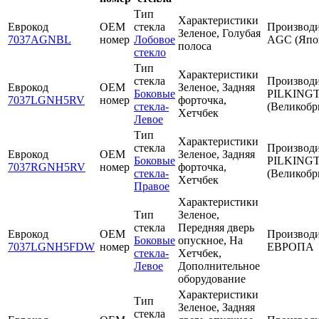
Тип
Характеристики
Еврокод
OEM
стекла
Производи
Зеленое, Голубая
7037AGNBL
номер
Лобовое
AGC (Япо
полоса
стекло
Тип
Характеристики
стекла
Производи
Еврокод
OEM
Зеленое, Задняя
Боковые
PILKING
7037LGNH5RV
номер
форточка,
стекла-
(Великобр
Хетчбек
Левое
Тип
Характеристики
стекла
Производи
Еврокод
OEM
Зеленое, Задняя
Боковые
PILKING
7037RGNH5RV
номер
форточка,
стекла-
(Великобр
Хетчбек
Правое
Характеристики
Тип
Зеленое,
стекла
Передняя дверь
Еврокод
OEM
Производи
Боковые
опускное, На
7037LGNH5FDW
номер
ЕВРОПА
стекла-
Хетчбек,
Левое
Дополнительное
оборудование
Характеристики
Тип
Зеленое, Задняя
стекла