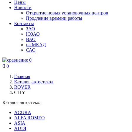
Цены
Новости
Открытие новых установочных центров
Продление времени работы
Контакты
ЗАО
ЮЗАО
ВАО
на МКАД
САО
0

0
Главная
Каталог автостекол
ROVER
CITY
Каталог автостекол
ACURA
ALFA ROMEO
ASIA
AUDI