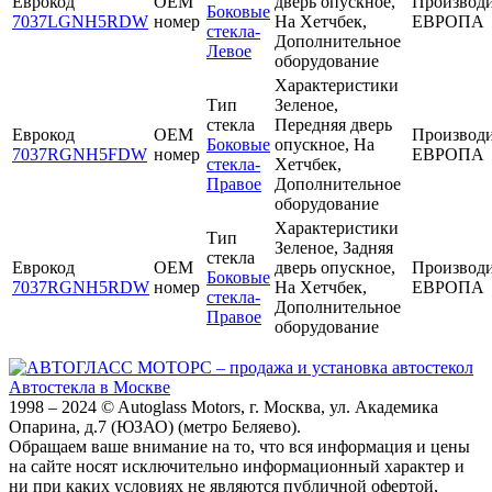
Еврокод
OEM
дверь опускное,
Производи
Боковые
7037LGNH5RDW
номер
На Хетчбек,
ЕВРОПА
стекла-
Дополнительное
Левое
оборудование
Характеристики
Тип
Зеленое,
стекла
Передняя дверь
Еврокод
OEM
Производи
Боковые
опускное, На
7037RGNH5FDW
номер
ЕВРОПА
стекла-
Хетчбек,
Правое
Дополнительное
оборудование
Характеристики
Тип
Зеленое, Задняя
стекла
Еврокод
OEM
дверь опускное,
Производи
Боковые
7037RGNH5RDW
номер
На Хетчбек,
ЕВРОПА
стекла-
Дополнительное
Правое
оборудование
Автостекла в Москве
1998 – 2024 © Autoglass Motors, г. Москва, ул. Академика
Опарина, д.7 (ЮЗАО) (метро Беляево).
Обращаем ваше внимание на то, что вся информация и цены
на сайте носят исключительно информационный характер и
ни при каких условиях не являются публичной офертой,