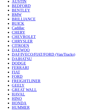
AUSTIN
BEDFORD
BENTLEY
BMW
BRILLIANCE
BUICK
Cadillac
CHERY
CHEVROLET
CHRYSLER
CITROEN
DAEWOO
DAF/IVECO/FIAT/FORD (Van/Tracks)
DAIHATSU
DODGE
FERRARI
FIAT
FORD
FREIGHTLINER
GEELY
GREAT WALL
HAVAL
HINO
HONDA
HUMMER